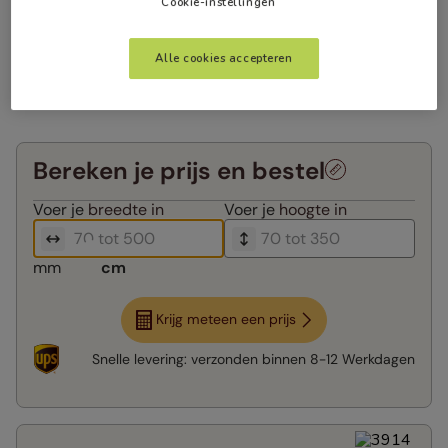
Cookie-instellingen
Alle cookies accepteren
Bereken je prijs en bestel
Voer je
breedte in
Voer je
hoogte in
mm
cm
Krijg meteen een prijs
Snelle levering:
verzonden binnen
8-12 Werkdagen