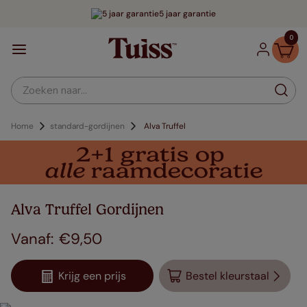
5 jaar garantie
0
Zoeken naar...
Home
standard-gordijnen
Alva Truffel
Alva Truffel Gordijnen
€
9
,
50
Krijg een prijs
Bestel kleurstaal