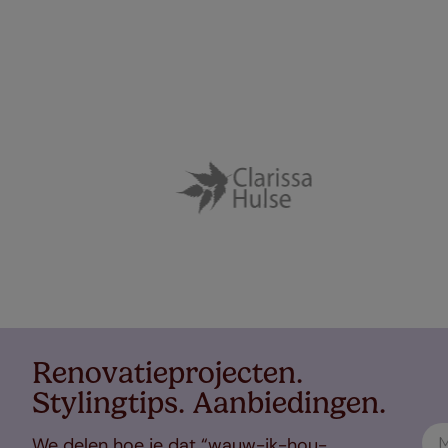
Renovatieprojecten.
Stylingtips. Aanbiedingen.
We delen hoe je dat “wauw-ik-hou-