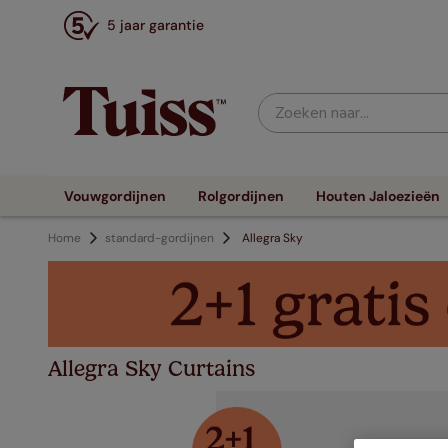
5 jaar garantie
Zoeken naar...
Vouwgordijnen
Rolgordijnen
Houten Jaloezieën
Home
standard-gordijnen
Allegra Sky
Allegra Sky Curtains