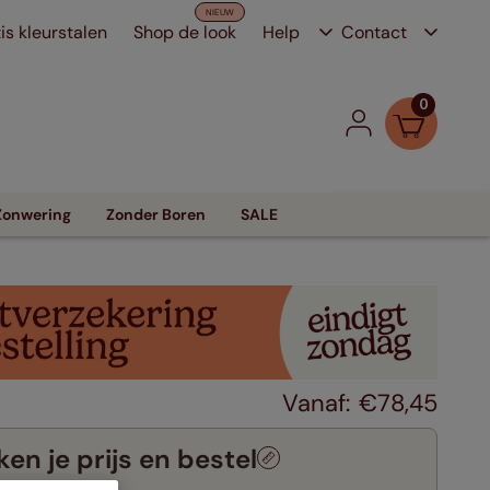
is kleurstalen
Shop de look
Help
Contact
0
Zonwering
Zonder Boren
SALE
€
78
,
45
en je prijs en bestel