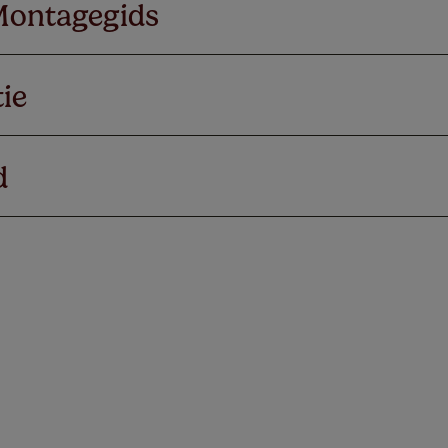
Montagegids
ie
d