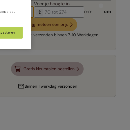
breedte in
Voer je
hoogte in
mm
cm
 apparaat
Krijg meteen een prijs
ccepteren
Snelle levering:
verzonden binnen
7-10 Werkdagen
Gratis kleurstalen bestellen
Binnen 1 werkdag verzonden