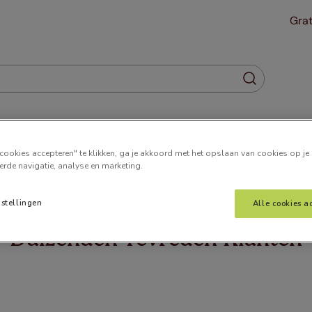
Grat
Gordijnen
Plisségordijnen
Jaloezieën
Horren
cookies accepteren" te klikken, ga je akkoord met het opslaan van cookies op je
erde navigatie, analyse en marketing.
er
nstellingen
Alle cookies a
Duizenden Tevreden Klanten