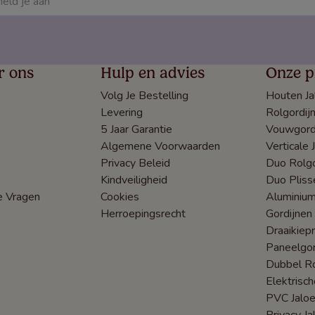
r ons
Hulp en advies
Onze p
Volg Je Bestelling
Houten Ja
Levering
Rolgordij
5 Jaar Garantie
Vouwgord
Algemene Voorwaarden
Verticale 
Privacy Beleid
Duo Rolgo
Kindveiligheid
Duo Pliss
e Vragen
Cookies
Aluminium
Herroepingsrecht
Gordijnen
Draaikiep
Paneelgor
Dubbel Ro
Elektrisc
PVC Jaloe