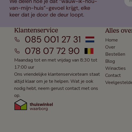
We delen hoe je dat “wauw-ik-hou-
van-mijn-huis”-gevoel krijgt, elke
keer dat je door de deur loopt.
Klantenservice
Alles ove
085 001 27 31
Home
Over
078 07 72 90
Bestellen
Maandag tot en met vrijdag van 8:30 tot
Blog
17:00 uur
Winacties
Ons vriendelijke klantenserviceteam staat
Contact
altijd klaar om je te helpen. Wat je ook
Veelgesteld
nodig hebt, neem gerust contact met ons
op.