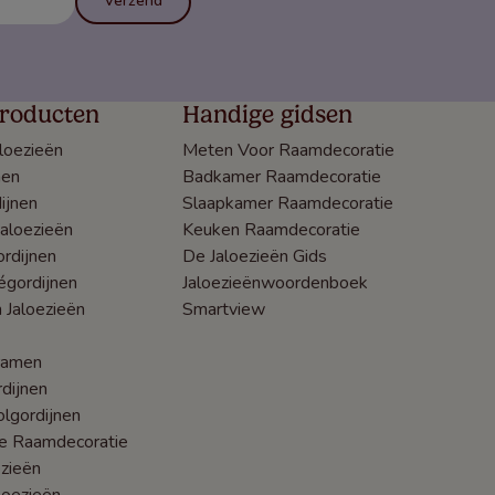
Verzend
roducten
Handige gidsen
loezieën
Meten Voor Raamdecoratie
nen
Badkamer Raamdecoratie
ijnen
Slaapkamer Raamdecoratie
Jaloezieën
Keuken Raamdecoratie
rdijnen
De Jaloezieën Gids
égordijnen
Jaloezieënwoordenboek
 Jaloezieën
Smartview
ramen
dijnen
lgordijnen
he Raamdecoratie
zieën