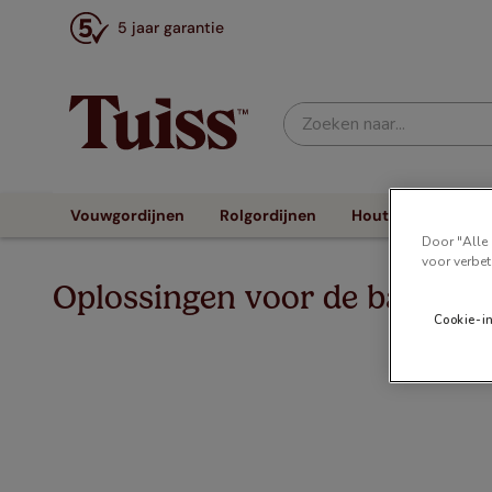
5 jaar garantie
Zoeken naar...
Vouwgordijnen
Rolgordijnen
Houten Jaloezieën
Door "Alle 
voor verbet
Oplossingen voor de badkam
Cookie-i