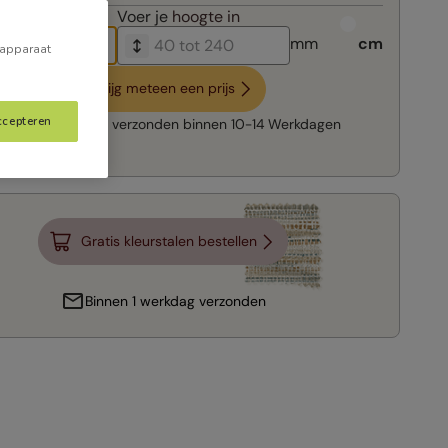
breedte in
Voer je
hoogte in
mm
cm
 apparaat
Krijg meteen een prijs
ccepteren
Snelle levering:
verzonden binnen
10-14 Werkdagen
Gratis kleurstalen bestellen
Binnen 1 werkdag verzonden