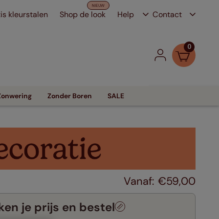
is kleurstalen
Shop de look
Help
Contact
0
Zonwering
Zonder Boren
SALE
€
59
,
00
en je prijs en bestel