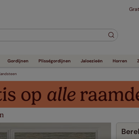
Grat
Gordijnen
Plisségordijnen
Jaloezieën
Horren
 Zandsteen
jn
Berek