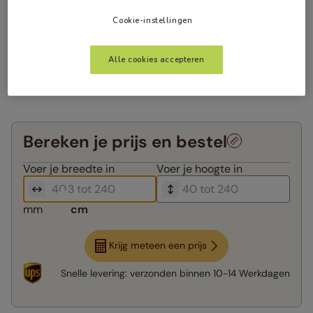
Cookie-instellingen
Alle cookies accepteren
Bereken je prijs en bestel
Voer je
breedte in
Voer je
hoogte in
mm
cm
Krijg meteen een prijs
Snelle levering:
verzonden binnen
10-14 Werkdagen