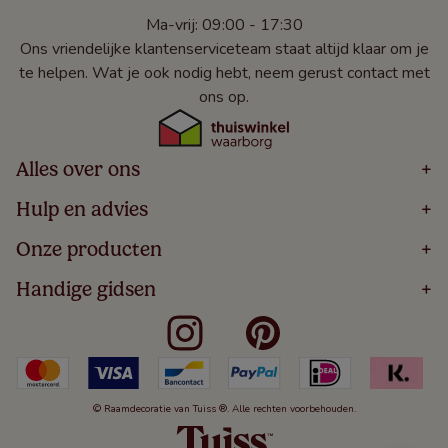
Ma-vrij: 09:00 - 17:30
Ons vriendelijke klantenserviceteam staat altijd klaar om je
te helpen. Wat je ook nodig hebt, neem gerust contact met
ons op.
Alles over ons
+
Home
Hulp en advies
+
Over
Volg Je Bestelling
Onze producten
+
Bestellen
Levering
Blog
Houten Jaloezieën
Handige gidsen
+
5 Jaar Garantie
Winacties
Rolgordijnen
Algemene Voorwaarden
Contact
Meten Voor Raamdecoratie
Vouwgordijnen
Privacy Beleid
Veelgestelde Vragen
Badkamer Raamdecoratie
Verticale Jaloezieën
Kindveiligheid
Slaapkamer Raamdecoratie
Duo Rolgordijnen
Cookies
Keuken Raamdecoratie
Duo Plisségordijnen
Herroepingsrecht
© Raamdecoratie van Tuiss ®. Alle rechten voorbehouden.
De Jaloezieën Gids
Aluminium Jaloezieën
Jaloezieënwoordenboek