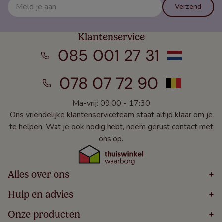
Verzend
Klantenservice
085 001 27 31
078 07 72 90
Ma-vrij: 09:00 - 17:30
Ons vriendelijke klantenserviceteam staat altijd klaar om je
te helpen. Wat je ook nodig hebt, neem gerust contact met
ons op.
Alles over ons
+
Home
Hulp en advies
+
Over
Volg Je Bestelling
Onze producten
+
Bestellen