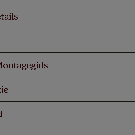
tails
Montagegids
ie
d