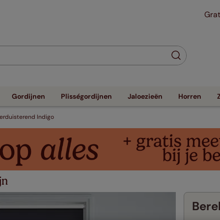
Grat
Gordijnen
Plisségordijnen
Jaloezieën
Horren
erduisterend Indigo
jn
Berek