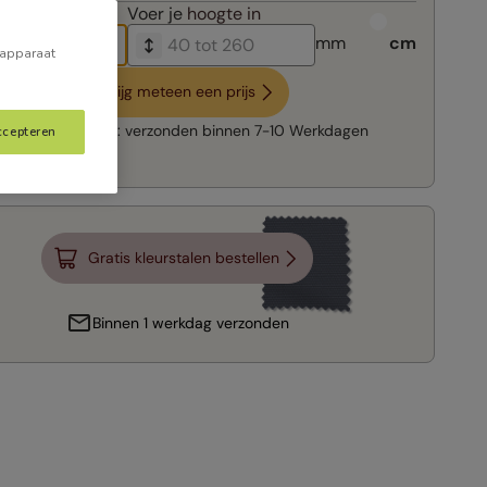
breedte in
Voer je
hoogte in
mm
cm
 apparaat
Krijg meteen een prijs
Snelle levering:
verzonden binnen
7-10 Werkdagen
ccepteren
Gratis kleurstalen bestellen
Binnen 1 werkdag verzonden