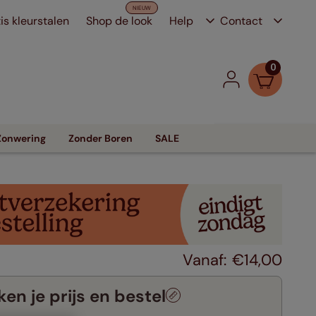
is kleurstalen
Shop de look
Help
Contact
0
Zonwering
Zonder Boren
SALE
€
14
,
00
en je prijs en bestel