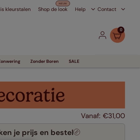
is kleurstalen
Shop de look
Help
Contact
0
Zonwering
Zonder Boren
SALE
€
31
,
00
en je prijs en bestel