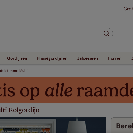
Grat
Gordijnen
Plisségordijnen
Jaloezieën
Horren
rduisterend Multi
ti Rolgordijn
Berek