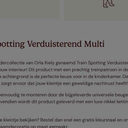
otting Verduisterend Multi
indercollectie van Orla Kiely genaamd Train Spotting
Verduist
jouw interieur! Dit product met een prachtig treinpatroon in de
e achtergrond is de perfecte keuze voor in de kinderkamer. D
zorgt ervoor dat jouw kleintje een geweldige nachtrust heeft!
r eenvoudig te monteren door de bijgeleverde universele beug
endien wordt dit product geleverd met een luxe nikkel ketti
e kleintje bekijken? Bestel dan snel een gratis kleurstaal en on
 raamdecoratie op maat gemaakt.