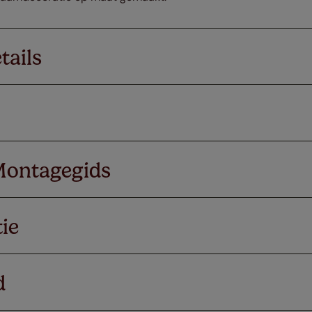
tails
Montagegids
ie
d