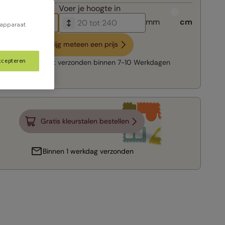
breedte in
Voer je
hoogte in
mm
cm
 apparaat
Krijg meteen een prijs
ccepteren
Snelle levering:
verzonden binnen
7-10 Werkdagen
Gratis kleurstalen bestellen
Binnen 1 werkdag verzonden