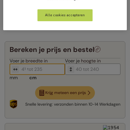
Alle cookies accepteren
Bereken je prijs en bestel
Voer je
breedte in
Voer je
hoogte in
mm
cm
Krijg meteen een prijs
Snelle levering:
verzonden binnen
10-14 Werkdagen