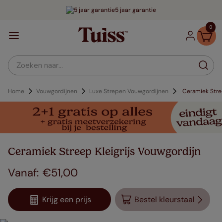
5 jaar garantie
0
Zoeken naar...
Home
Vouwgordijnen
Luxe Strepen Vouwgordijnen
Ceramiek Stree
Ceramiek Streep Kleigrijs Vouwgordijn
€
51
,
00
Krijg een prijs
Bestel kleurstaal