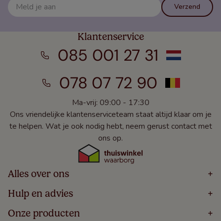
Verzend
Klantenservice
085 001 27 31
078 07 72 90
Ma-vrij: 09:00 - 17:30
Ons vriendelijke klantenserviceteam staat altijd klaar om je
te helpen. Wat je ook nodig hebt, neem gerust contact met
ons op.
Alles over ons
+
Home
Hulp en advies
+
Over
Volg Je Bestelling
Onze producten
+
Bestellen