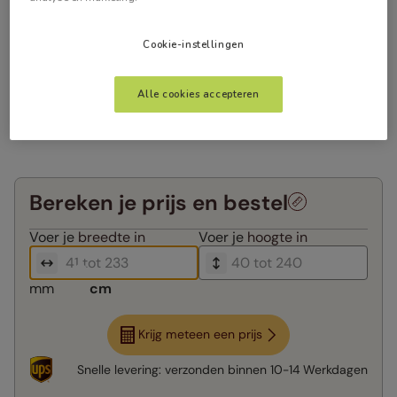
Cookie-instellingen
Alle cookies accepteren
Bereken je prijs en bestel
Voer je
breedte in
Voer je
hoogte in
mm
cm
Krijg meteen een prijs
Snelle levering:
verzonden binnen
10-14 Werkdagen