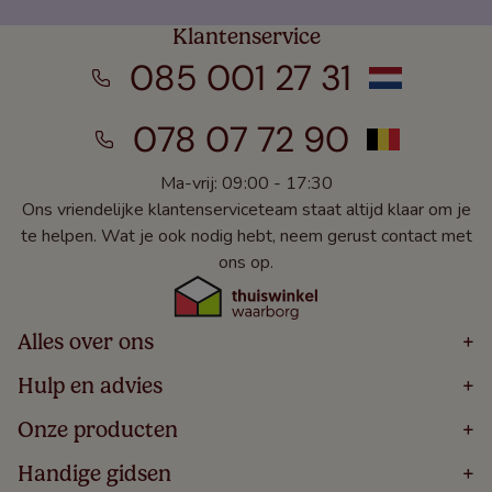
Klantenservice
085 001 27 31
078 07 72 90
Ma-vrij: 09:00 - 17:30
Ons vriendelijke klantenserviceteam staat altijd klaar om je
te helpen. Wat je ook nodig hebt, neem gerust contact met
ons op.
Alles over ons
+
Home
Hulp en advies
+
Over
Volg Je Bestelling
Onze producten
+
Bestellen
Levering
Blog
Houten Jaloezieën
Handige gidsen
+
5 Jaar Garantie
Winacties
Rolgordijnen