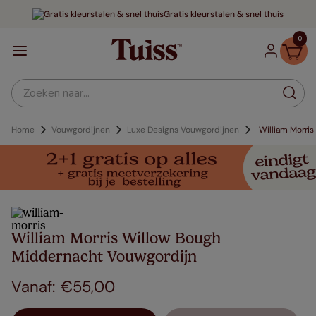
Gratis kleurstalen & snel thuis
0
Zoeken naar...
Home
Vouwgordijnen
Luxe Designs Vouwgordijnen
William Morri
William Morris Willow Bough
Middernacht Vouwgordijn
€
55
,
00