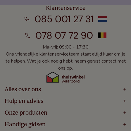
Klantenservice
085 001 27 31
078 07 72 90
Ma-vrij: 09:00 - 17:30
Ons vriendelijke klantenserviceteam staat altijd klaar om je
te helpen. Wat je ook nodig hebt, neem gerust contact met
ons op.
Alles over ons
+
Home
Hulp en advies
+
Over
Volg Je Bestelling
Onze producten
+
Bestellen
Levering
Blog
Houten Jaloezieën
Handige gidsen
+
5 Jaar Garantie
Winacties
Rolgordijnen