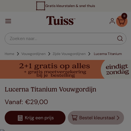
Gratis kleurstalen & snel thuis
0
Zoeken naar...
Home
Vouwgordijnen
Zijde Vouwgordijnen
Lucerna Titanium
Lucerna Titanium Vouwgordijn
€
29
,
00
Krijg een prijs
Bestel kleurstaal