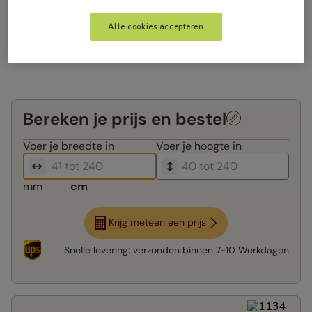
Alle cookies accepteren
Bereken je prijs en bestel
Voer je
breedte in
Voer je
hoogte in
mm
cm
Krijg meteen een prijs
Snelle levering:
verzonden binnen
7-10 Werkdagen