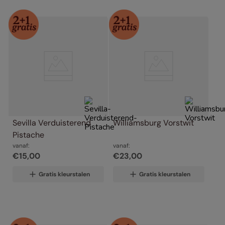
Sevilla Verduisterend 
Williamsburg Vorstwit
Pistache
vanaf:
vanaf:
€
15
,
00
€
23
,
00
Gratis kleurstalen
Gratis kleurstalen