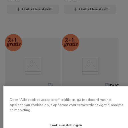
Gratis kleurstalen
Gratis kleurstalen
Sevilla Verduisterend 
PVC Verduisterend 
Door "Alle cookies accepteren" te klikken, ga je akkoord met het
Antiek Crème
Beige
opslaan van cookies op je apparaat voor verbeterde navigatie, analyse
en marketing.
vanaf:
vanaf:
€
15
,
00
€
17
,
00
Cookie-instellingen
Gratis kleurstalen
Gratis kleurstalen