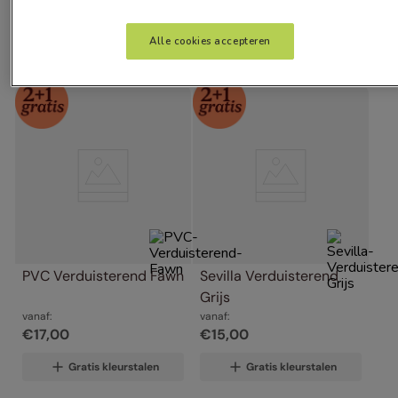
Alle cookies accepteren
PVC Verduisterend Fawn
Sevilla Verduisterend 
Grijs
vanaf:
vanaf:
€
17
,
00
€
15
,
00
Gratis kleurstalen
Gratis kleurstalen