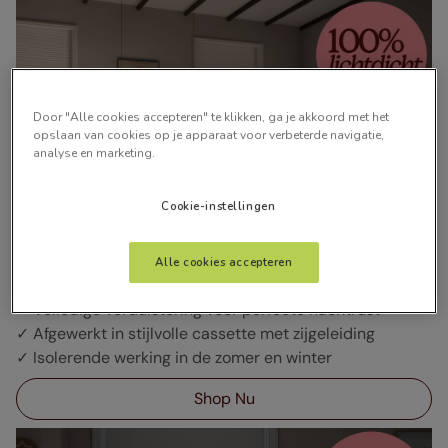
Door "Alle cookies accepteren" te klikken, ga je akkoord met het
opslaan van cookies op je apparaat voor verbeterde navigatie,
analyse en marketing.
Cookie-instellingen
TotalShade Plisségordijnen
Alle cookies accepteren
Vanaf €27
✓ Volledige verduistering voor perfecte nachtrust
✓ Afgewerkt in stijlvolle cassette met zijgeleiding
✓ Isolerende werking in de zomer en winter
Shop Nu