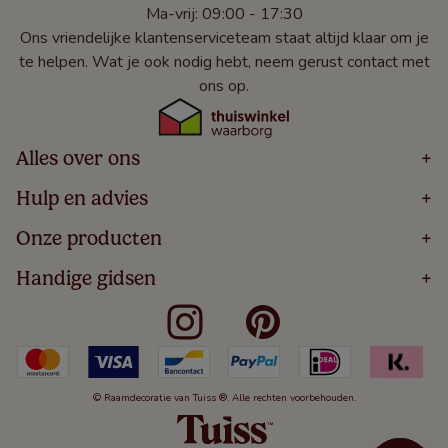
Ma-vrij: 09:00 - 17:30
Ons vriendelijke klantenserviceteam staat altijd klaar om je
te helpen. Wat je ook nodig hebt, neem gerust contact met
ons op.
Alles over ons
+
Home
Hulp en advies
+
Over
Volg Je Bestelling
Onze producten
+
Bestellen
Levering
Blog
Houten Jaloezieën
Handige gidsen
+
5 Jaar Garantie
Winacties
Rolgordijnen
Algemene Voorwaarden
Contact
Meten Voor Raamdecoratie
Vouwgordijnen
Privacy Beleid
Veelgestelde Vragen
Badkamer Raamdecoratie
Verticale Jaloezieën
Kindveiligheid
Slaapkamer Raamdecoratie
Duo Rolgordijnen
Cookies
Keuken Raamdecoratie
Duo Plisségordijnen
Herroepingsrecht
© Raamdecoratie van Tuiss ®. Alle rechten voorbehouden.
De Jaloezieën Gids
Aluminium Jaloezieën
Jaloezieënwoordenboek
Gordijnen