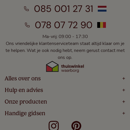
085 001 27 31
078 07 72 90
Ma-vrij: 09:00 - 17:30
Ons vriendelijke klantenserviceteam staat altijd klaar om je
te helpen. Wat je ook nodig hebt, neem gerust contact met
ons op.
Alles over ons
+
Home
Hulp en advies
+
Over
Volg Je Bestelling
Onze producten
+
Bestellen
Levering
Blog
Houten Jaloezieën
Handige gidsen
+
5 Jaar Garantie
Winacties
Rolgordijnen
Algemene Voorwaarden
Contact
Meten Voor Raamdecoratie
Vouwgordijnen
Privacy Beleid
Veelgestelde Vragen
Badkamer Raamdecoratie