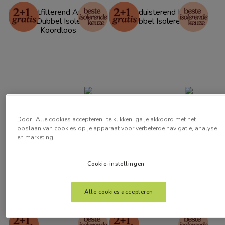
Lichtfilterend Arctisch 
Verduisterend Kiezel 
Door "Alle cookies accepteren" te klikken, ga je akkoord met het
Wit Dubbel Isolerend 
Dubbel Isolerend
opslaan van cookies op je apparaat voor verbeterde navigatie, analyse
Koordloos
vanaf:
vanaf:
en marketing.
€
37
,
00
€
46
,
00
Cookie-instellingen
Gratis kleurstalen
Gratis kleurstalen
Alle cookies accepteren