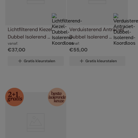
Lichtfilterend Kiezel 
Verduisterend Antraciet 
Dubbel Isolerend 
Dubbel Isolerend 
Koordloos
vanaf:
Koordloos
vanaf:
€
37
,
00
€
55
,
00
Gratis kleurstalen
Gratis kleurstalen