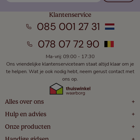
Klantenservice
085 001 27 31
078 07 72 90
Ma-vrij: 09:00 - 17:30
Ons vriendelijke klantenserviceteam staat altijd klaar om je
te helpen. Wat je ook nodig hebt, neem gerust contact met
ons op.
Alles over ons
+
Home
Hulp en advies
+
Over
Volg Je Bestelling
Onze producten
+
Bestellen
Levering
Blog
Houten Jaloezieën
Handige gidsen
+
5 Jaar Garantie