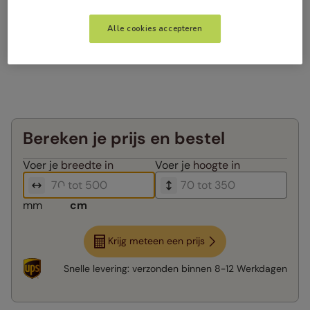
Alle cookies accepteren
Bereken je prijs en bestel
Voer je
breedte in
Voer je
hoogte in
mm
cm
Krijg meteen een prijs
Snelle levering:
verzonden binnen
8-12 Werkdagen