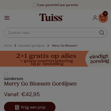
5 jaar garantie
0
Zoeken naar...
Home
standard-gordijnen
Merry Go Bloesem
Merry Go Bloesem Gordijnen
€
42
,
95
Krijg een prijs