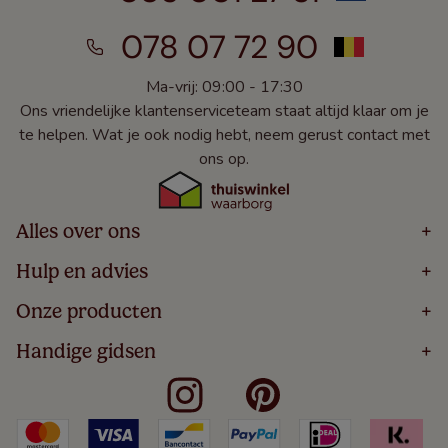
078 07 72 90
Ma-vrij: 09:00 - 17:30
Ons vriendelijke klantenserviceteam staat altijd klaar om je
te helpen. Wat je ook nodig hebt, neem gerust contact met
ons op.
Alles over ons
+
Home
Hulp en advies
+
Over
Volg Je Bestelling
Onze producten
+
Bestellen
Levering
Blog
Houten Jaloezieën
Handige gidsen
+
5 Jaar Garantie
Winacties
Rolgordijnen
Algemene Voorwaarden
Contact
Meten Voor Raamdecoratie
Vouwgordijnen
Privacy Beleid
Veelgestelde Vragen
Badkamer Raamdecoratie
Verticale Jaloezieën
Kindveiligheid
Slaapkamer Raamdecoratie
Duo Rolgordijnen
Cookies