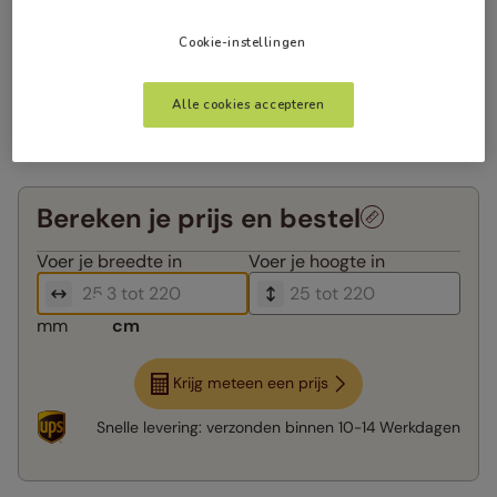
Cookie-instellingen
Alle cookies accepteren
Bereken je prijs en bestel
Voer je
breedte in
Voer je
hoogte in
mm
cm
Krijg meteen een prijs
Snelle levering:
verzonden binnen
10-14 Werkdagen