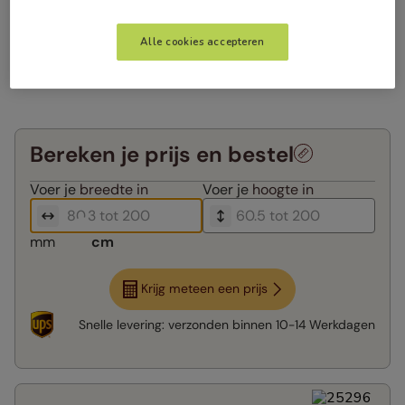
Alle cookies accepteren
Bereken je prijs en bestel
Voer je
breedte in
Voer je
hoogte in
mm
cm
Krijg meteen een prijs
Snelle levering:
verzonden binnen
10-14 Werkdagen