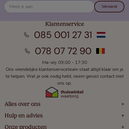
Verzend
Klantenservice
085 001 27 31
078 07 72 90
Ma-vrij: 09:00 - 17:30
Ons vriendelijke klantenserviceteam staat altijd klaar om je
te helpen. Wat je ook nodig hebt, neem gerust contact met
ons op.
Alles over ons
+
Home
Hulp en advies
+
Over
Volg Je Bestelling
Onze producten
+
Bestellen