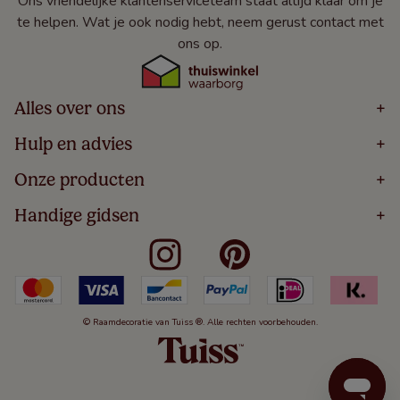
Ons vriendelijke klantenserviceteam staat altijd klaar om je
te helpen. Wat je ook nodig hebt, neem gerust contact met
ons op.
Alles over ons
+
Home
Hulp en advies
+
Over
Volg Je Bestelling
Onze producten
+
Bestellen
Levering
Blog
Houten Jaloezieën
Handige gidsen
+
5 Jaar Garantie
Winacties
Rolgordijnen
Algemene Voorwaarden
Contact
Meten Voor Raamdecoratie
Vouwgordijnen
Privacy Beleid
Veelgestelde Vragen
Badkamer Raamdecoratie
Verticale Jaloezieën
Kindveiligheid
Slaapkamer Raamdecoratie
Duo Rolgordijnen
Cookies
Keuken Raamdecoratie
Duo Plisségordijnen
Herroepingsrecht
© Raamdecoratie van Tuiss ®. Alle rechten voorbehouden.
De Jaloezieën Gids
Aluminium Jaloezieën
Jaloezieënwoordenboek
Gordijnen
Smartview
Draaikiepramen