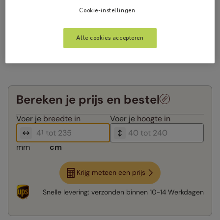
Cookie-instellingen
Alle cookies accepteren
Bereken je prijs en bestel
Voer je
breedte in
Voer je
hoogte in
mm
cm
Krijg meteen een prijs
Snelle levering:
verzonden binnen
10-14 Werkdagen