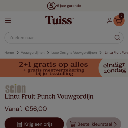
5 jaar garantie
0
Zoeken naar...
Home
Vouwgordijnen
Luxe Designs Vouwgordijnen
Lintu Fruit Pu
Lintu Fruit Punch Vouwgordijn
€
56
,
00
Krijg een prijs
Bestel kleurstaal