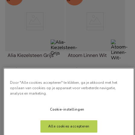
Alia Kiezelsteen Grijs
Atoom Linnen Wit
vanaf:
vanaf:
€
29
,
00
€
38
,
00
Door "Alle cookies accepteren" te klikken, ga je akkoord met het
Gratis kleurstalen
Gratis kleurstalen
opslaan van cookies op je apparaat voor verbeterde navigatie,
analyse en marketing.
Cookie-instellingen
Alle cookies accepteren