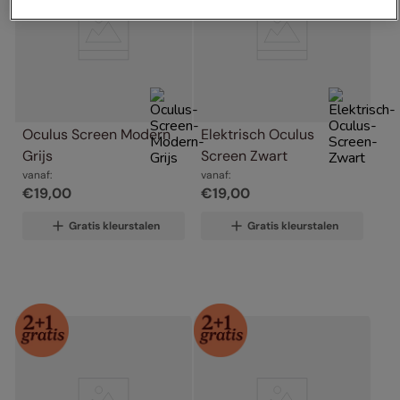
Oculus Screen Modern 
Elektrisch Oculus 
Grijs
Screen Zwart
vanaf:
vanaf:
€
19
,
00
€
19
,
00
Gratis kleurstalen
Gratis kleurstalen