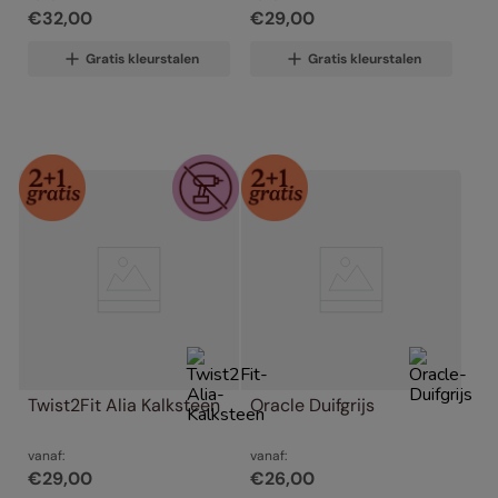
€
32
,
00
€
29
,
00
Gratis kleurstalen
Gratis kleurstalen
Twist2Fit Alia Kalksteen
Oracle Duifgrijs
vanaf:
vanaf:
€
29
,
00
€
26
,
00