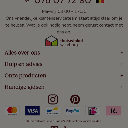
078 07 72 90
Ma-vrij: 09:00 - 17:30
Ons vriendelijke klantenserviceteam staat altijd klaar om je
te helpen. Wat je ook nodig hebt, neem gerust contact met
ons op.
Alles over ons
+
Home
Hulp en advies
+
Over
Volg Je Bestelling
Onze producten
+
Bestellen
Levering
Blog
Houten Jaloezieën
Handige gidsen
+
5 Jaar Garantie
Winacties
Rolgordijnen
Algemene Voorwaarden
Contact
Meten Voor Raamdecoratie
Vouwgordijnen
Privacy Beleid
Veelgestelde Vragen
Badkamer Raamdecoratie
Verticale Jaloezieën
Kindveiligheid
Slaapkamer Raamdecoratie
Duo Rolgordijnen
Cookies
Keuken Raamdecoratie
Duo Plisségordijnen
Herroepingsrecht
© Raamdecoratie van Tuiss ®. Alle rechten voorbehouden.
De Jaloezieën Gids
Aluminium Jaloezieën