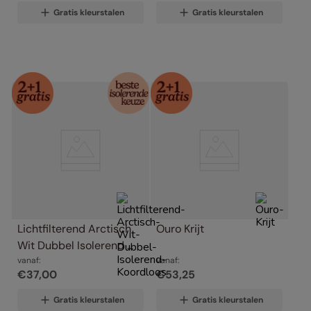
Gratis kleurstalen
Gratis kleurstalen
Lichtfilterend Arctisch 
Ouro Krijt
Wit Dubbel Isolerend 
Koordloos
vanaf:
vanaf:
€
37
,
00
€
53
,
25
Gratis kleurstalen
Gratis kleurstalen