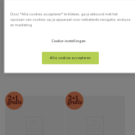
Door "Alle cookies accepteren" te klikken, ga je akkoord met het
opslaan van cookies op je apparaat voor verbeterde navigatie, analyse
en marketing.
Dorado Vlas
Oculus Screen Duin
Cookie-instellingen
vanaf:
vanaf:
€
53
,
25
€
41
,
00
Alle cookies accepteren
Gratis kleurstalen
Gratis kleurstalen