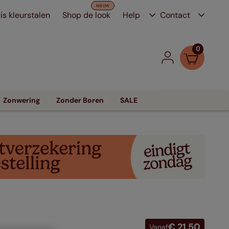
is kleurstalen
Shop de look
Help
Contact
0
Zonwering
Zonder Boren
SALE
€ 21,50
Vanaf