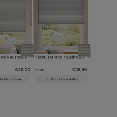
end Neushoorn 
Verduisterend Neushoorn
€
38
,
00
€
26
,
50
vanaf:
tis kleurstalen
Gratis kleurstalen