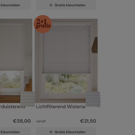
 kleurstalen
Gratis kleurstalen
rduisterend 
Lichtfilterend Wisteria
€
38
,
00
€
21
,
50
vanaf:
 kleurstalen
Gratis kleurstalen