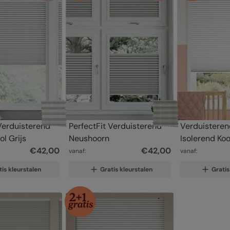
Verduisterend 
PerfectFit Verduisterend 
Verduisterend
l Grijs
Neushoorn
Isolerend Ko
€
42
,
00
€
42
,
00
vanaf:
vanaf:
tis kleurstalen
Gratis kleurstalen
Gratis