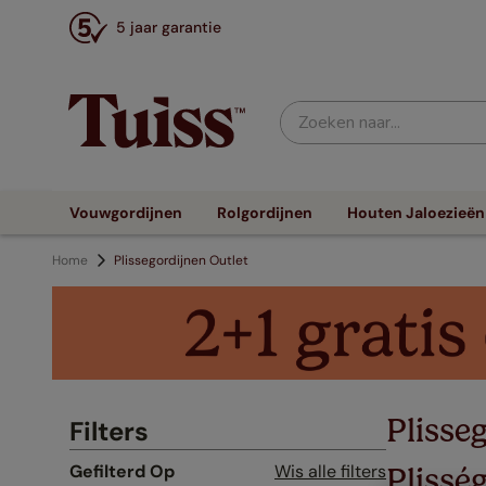
5 jaar garantie
Zoeken naar...
Vouwgordijnen
Rolgordijnen
Houten Jaloezieën
Home
Plissegordijnen Outlet
Plisse
Filters
Gefilterd Op
Wis alle filters
Plissé