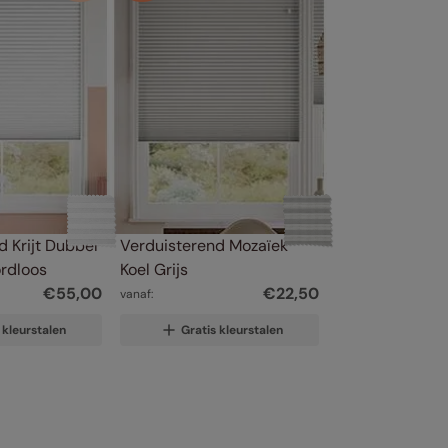
 Krijt Dubbel 
Verduisterend Mozaïek 
ordloos
Koel Grijs
€
55
,
00
€
22
,
50
vanaf:
 kleurstalen
Gratis kleurstalen