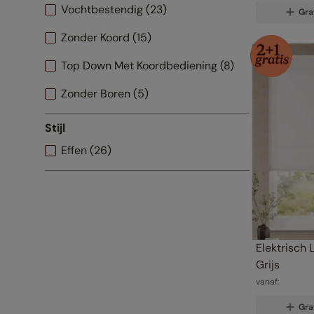
Vochtbestendig
(
23
)
Gra
Zonder Koord
(
15
)
Top Down Met Koordbediening
(
8
)
Zonder Boren
(
5
)
Elektrisch
(
4
)
Stijl
Top Down Bottom Up
(
3
)
Effen
(
26
)
Magnetisch Frame
(
3
)
Tweezijdige Kleur
(
2
)
Click2Fit
(
2
)
Elektrisch L
Grijs
vanaf:
Gra