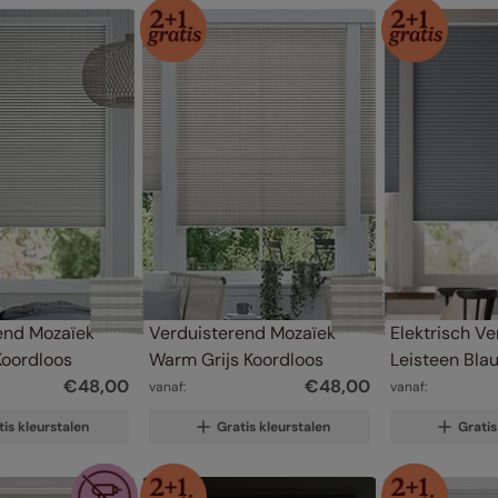
end Mozaïek 
Verduisterend Mozaïek 
Elektrisch Ve
 Koordloos
Warm Grijs Koordloos
Leisteen Bla
€
48
,
00
€
48
,
00
vanaf:
vanaf:
tis kleurstalen
Gratis kleurstalen
Gratis