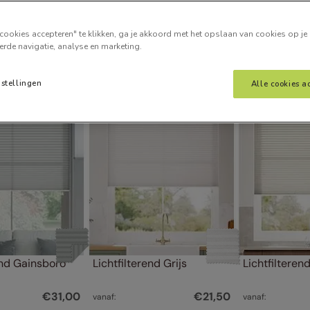
cookies accepteren" te klikken, ga je akkoord met het opslaan van cookies op je
erde navigatie, analyse en marketing.
nstellingen
Alle cookies a
end Gainsboro 
Lichtfilterend Grijs
Lichtfilteren
€
31
,
00
€
21
,
50
vanaf:
vanaf: