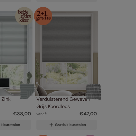
 Zink 
Verduisterend Geweven 
Grijs Koordloos
€
38
,
00
€
47
,
00
vanaf:
 kleurstalen
Gratis kleurstalen