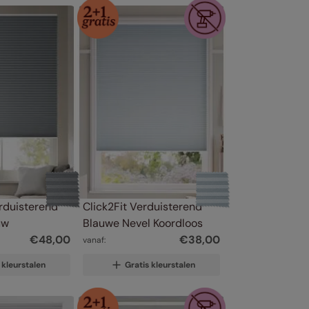
rduisterend 
Click2Fit Verduisterend 
uw
Blauwe Nevel Koordloos
€
48
,
00
€
38
,
00
vanaf:
 kleurstalen
Gratis kleurstalen