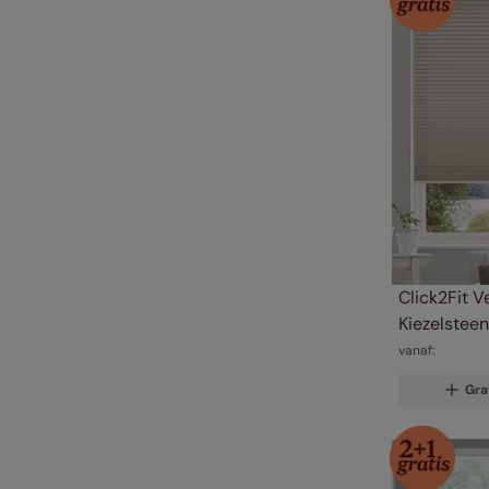
Click2Fit V
Kiezelstee
vanaf:
Gra