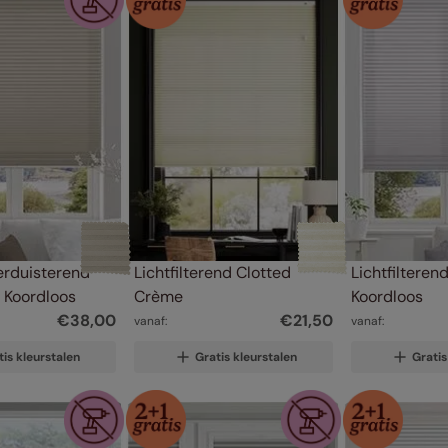
erduisterend 
Lichtfilterend Clotted 
Lichtfilterend
n Koordloos
Crème
Koordloos
€
38
,
00
€
21
,
50
vanaf:
vanaf:
tis kleurstalen
Gratis kleurstalen
Gratis