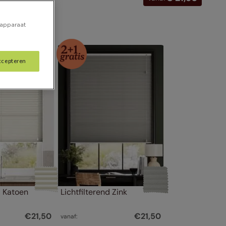
 apparaat
ccepteren
d Katoen
Lichtfilterend Zink
€
21
,
50
€
21
,
50
vanaf: