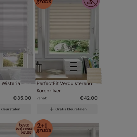
 Wisteria 
PerfectFit Verduisterend 
Korenzilver
€
35
,
00
€
42
,
00
vanaf:
 kleurstalen
Gratis kleurstalen