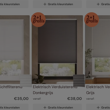
tis kleurstalen
Gratis kleurstalen
Gratis
ichtfilterend 
Elektrisch Verduisterend 
Elektrisch Ve
Donkergrijs
Grijs
€
35
,
00
€
38
,
00
vanaf:
vanaf:
tis kleurstalen
Gratis kleurstalen
Gratis