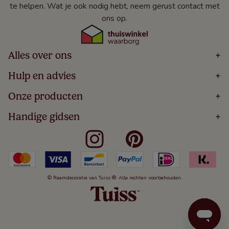
te helpen. Wat je ook nodig hebt, neem gerust contact met
ons op.
Alles over ons
+
Home
Hulp en advies
+
Over
Volg Je Bestelling
Onze producten
+
Bestellen
Levering
Blog
Houten Jaloezieën
Handige gidsen
+
5 Jaar Garantie
Winacties
Rolgordijnen
Algemene Voorwaarden
Contact
Meten Voor Raamdecoratie
Vouwgordijnen
Privacy Beleid
Veelgestelde Vragen
Badkamer Raamdecoratie
Verticale Jaloezieën
Kindveiligheid
Slaapkamer Raamdecoratie
Duo Rolgordijnen
Cookies
Keuken Raamdecoratie
Duo Plisségordijnen
Herroepingsrecht
© Raamdecoratie van Tuiss ®. Alle rechten voorbehouden.
De Jaloezieën Gids
Aluminium Jaloezieën
Jaloezieënwoordenboek
Gordijnen
Smartview
Draaikiepramen
Paneelgordijnen