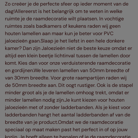
Zo creëer je de perfecte sfeer op ieder moment van de
dag!Allereerst is het belangrijk om te weten in welke
ruimte je de raamdecoratie wilt plaatsen. In vochtige
ruimtes zoals badkamers of keukens raden wij geen
houten lamellen aan maar kun je beter voor PVC
jaloezieën gaan.Slaap je het liefst in een hele donkere
kamer? Dan zijn Jaloezieën niet de beste keuze omdat er
altijd een klein beetje lichtinval tussen de lamellen door
komt. Kies dan voor onze verduisterende raamdecoratie
en gordijnen.We leveren lamellen van 50mm breedte of
van 30mm breedte. Voor grote raampartijen raden wij
de 50mm breedte aan. Dit oogt rustiger. Ook is de stapel
minder groot als je de lamellen omhoog trekt, omdat er
minder lamellen nodig zijn.Je kunt kiezen voor houten
jaloezieën met of zonder ladderbanden. Als je kiest voor
ladderbanden hangt het aantal ladderbanden af van de
breedte van je product.Omdat we de raamdecoratie
speciaal op maat maken past het perfect in of op jouw
kozijn. Je hoeft alleen te bepalen of je de raamdecoratie