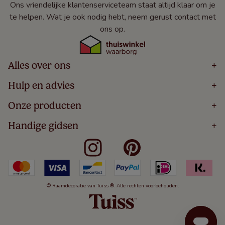
Ons vriendelijke klantenserviceteam staat altijd klaar om je
te helpen. Wat je ook nodig hebt, neem gerust contact met
ons op.
Alles over ons
+
Home
Hulp en advies
+
Over
Volg Je Bestelling
Onze producten
+
Bestellen
Levering
Blog
Houten Jaloezieën
Handige gidsen
+
5 Jaar Garantie
Winacties
Rolgordijnen
Algemene Voorwaarden
Contact
Meten Voor Raamdecoratie
Vouwgordijnen
Privacy Beleid
Veelgestelde Vragen
Badkamer Raamdecoratie
Verticale Jaloezieën
Kindveiligheid
Slaapkamer Raamdecoratie
Duo Rolgordijnen
Cookies
Keuken Raamdecoratie
Duo Plisségordijnen
Herroepingsrecht
© Raamdecoratie van Tuiss ®. Alle rechten voorbehouden.
De Jaloezieën Gids
Aluminium Jaloezieën
Jaloezieënwoordenboek
Gordijnen
Smartview
Draaikiepramen