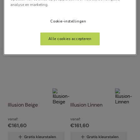
analyse en marketing.
Alle Filters
Cookie-instellingen
Artikelen
4
Alle cookies accepteren
Illusion Beige
Illusion Linnen
vanaf:
vanaf:
€
161
,
60
€
161
,
60
Gratis kleurstalen
Gratis kleurstalen