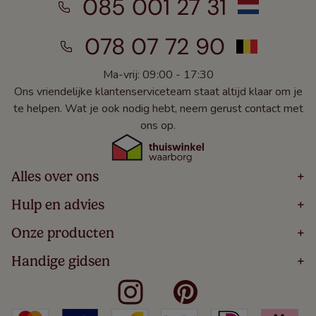
085 001 27 31
078 07 72 90
Ma-vrij: 09:00 - 17:30
Ons vriendelijke klantenserviceteam staat altijd klaar om je
te helpen. Wat je ook nodig hebt, neem gerust contact met
ons op.
Alles over ons
+
Home
Hulp en advies
+
Over
Volg Je Bestelling
Onze producten
+
Bestellen
Levering
Blog
Houten Jaloezieën
Handige gidsen
+
5 Jaar Garantie
Winacties
Rolgordijnen
Algemene Voorwaarden
Contact
Meten Voor Raamdecoratie
Vouwgordijnen
Privacy Beleid
Veelgestelde Vragen
Badkamer Raamdecoratie
Verticale Jaloezieën
Kindveiligheid