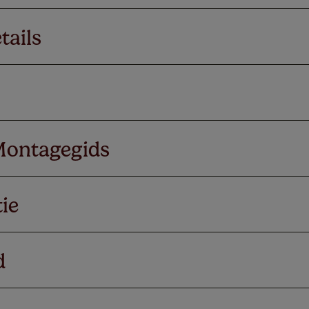
tails
Montagegids
ie
d