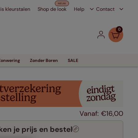
is kleurstalen
Shop de look
Help
Contact
0
Zonwering
Zonder Boren
SALE
€
16
,
00
en je prijs en bestel