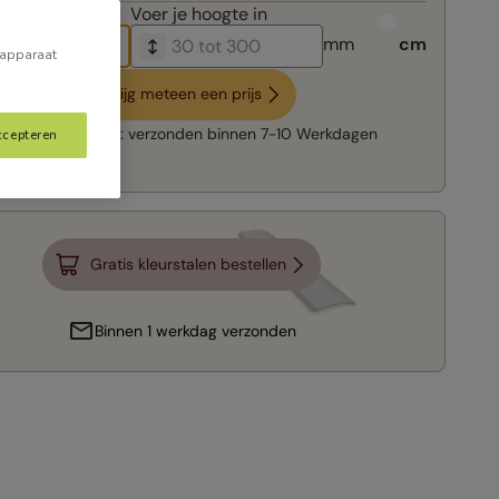
breedte in
Voer je
hoogte in
mm
cm
 apparaat
Krijg meteen een prijs
Snelle levering:
verzonden binnen
7-10 Werkdagen
ccepteren
Gratis kleurstalen bestellen
Binnen 1 werkdag verzonden