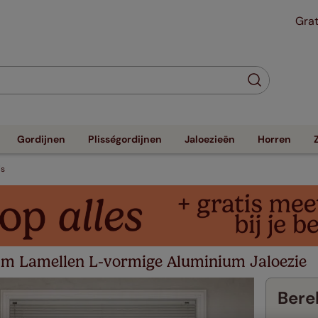
Grat
Gordijnen
Plisségordijnen
Jaloezieën
Horren
js
mm Lamellen L-vormige Aluminium Jaloezie
Berek