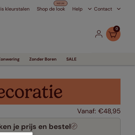
is kleurstalen
Shop de look
Help
Contact
0
Zonwering
Zonder Boren
SALE
€
48
,
95
en je prijs en bestel