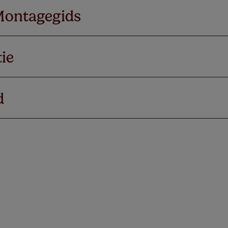
Montagegids
ie
d