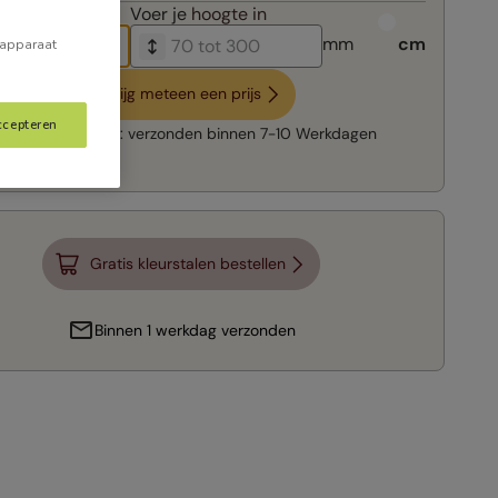
breedte in
Voer je
hoogte in
mm
cm
 apparaat
Krijg meteen een prijs
ccepteren
Snelle levering:
verzonden binnen
7-10 Werkdagen
Gratis kleurstalen bestellen
Binnen 1 werkdag verzonden