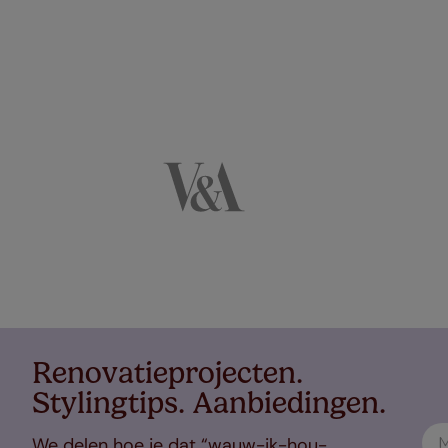
Renovatieprojecten.
Stylingtips. Aanbiedingen.
We delen hoe je dat “wauw-ik-hou-