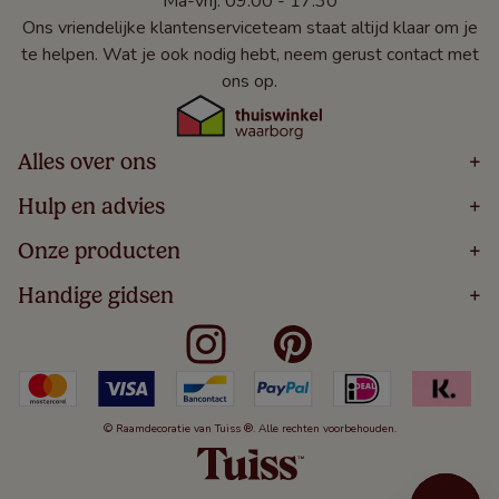
Ma-vrij: 09:00 - 17:30
Ons vriendelijke klantenserviceteam staat altijd klaar om je
te helpen. Wat je ook nodig hebt, neem gerust contact met
ons op.
Alles over ons
+
Home
Hulp en advies
+
Over
Volg Je Bestelling
Onze producten
+
Bestellen
Levering
Blog
Houten Jaloezieën
Handige gidsen
+
5 Jaar Garantie
Winacties
Rolgordijnen
Algemene Voorwaarden
Contact
Meten Voor Raamdecoratie
Vouwgordijnen
Privacy Beleid
Veelgestelde Vragen
Badkamer Raamdecoratie
Verticale Jaloezieën
Kindveiligheid
Slaapkamer Raamdecoratie
Duo Rolgordijnen
Cookies
Keuken Raamdecoratie
Duo Plisségordijnen
Herroepingsrecht
© Raamdecoratie van Tuiss ®. Alle rechten voorbehouden.
De Jaloezieën Gids
Aluminium Jaloezieën
Jaloezieënwoordenboek
Gordijnen
Smartview