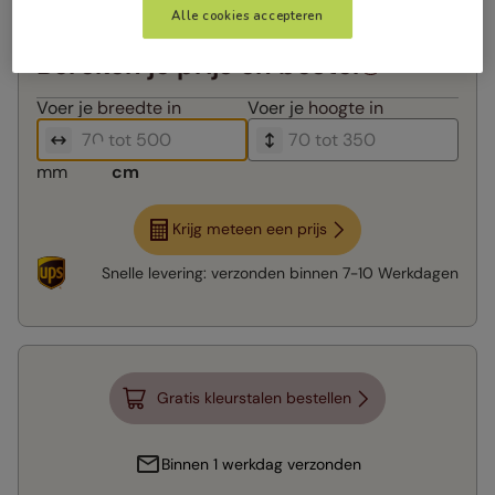
Alle cookies accepteren
Bereken je prijs en bestel
Voer je
breedte in
Voer je
hoogte in
mm
cm
Krijg meteen een prijs
Snelle levering:
verzonden binnen
7-10 Werkdagen
Gratis kleurstalen bestellen
Binnen 1 werkdag verzonden