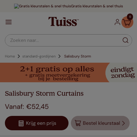
Gratis kleurstalen & snel thuis
0
Zoeken naar...
Home
standard-gordijnen
Salisbury Storm
Salisbury Storm Curtains
€
52
,
45
Krijg een prijs
Bestel kleurstaal