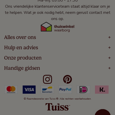
Ma-vrij: 09:00 - 17:30
Ons vriendelijke klantenserviceteam staat altijd klaar om je
te helpen. Wat je ook nodig hebt, neem gerust contact met
ons op.
Alles over ons
+
Home
Hulp en advies
+
Over
Volg Je Bestelling
Onze producten
+
Bestellen
Levering
Blog
Houten Jaloezieën
Handige gidsen
+
5 Jaar Garantie
Winacties
Rolgordijnen
Algemene Voorwaarden
Contact
Meten Voor Raamdecoratie
Vouwgordijnen
Privacy Beleid
Veelgestelde Vragen
Badkamer Raamdecoratie
Verticale Jaloezieën
Kindveiligheid
Slaapkamer Raamdecoratie
Duo Rolgordijnen
Cookies
Keuken Raamdecoratie
Duo Plisségordijnen
Herroepingsrecht
© Raamdecoratie van Tuiss ®. Alle rechten voorbehouden.
De Jaloezieën Gids
Aluminium Jaloezieën
Jaloezieënwoordenboek
Gordijnen
Smartview