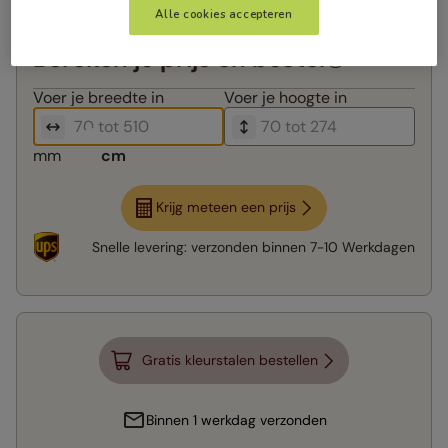
Alle cookies accepteren
Bereken je prijs en bestel
Voer je
breedte in
Voer je
hoogte in
mm
cm
Krijg meteen een prijs
Snelle levering:
verzonden binnen
7-10 Werkdagen
Gratis kleurstalen bestellen
Binnen 1 werkdag verzonden