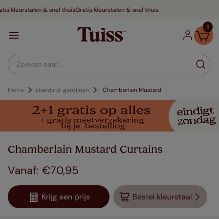
Gratis kleurstalen & snel thuis
0
Zoeken naar...
Home
standard-gordijnen
Chamberlain Mustard
Chamberlain Mustard Curtains
€
70
,
95
Krijg een prijs
Bestel kleurstaal