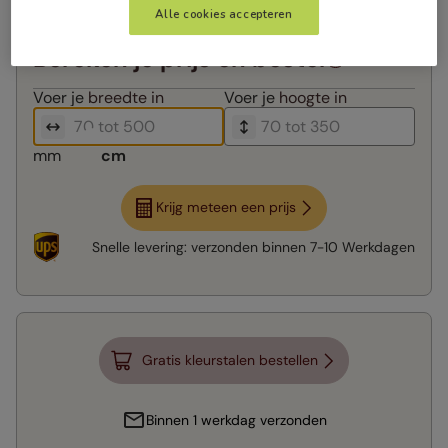
Alle cookies accepteren
Bereken je prijs en bestel
Voer je
breedte in
Voer je
hoogte in
mm
cm
Krijg meteen een prijs
Snelle levering:
verzonden binnen
7-10 Werkdagen
Gratis kleurstalen bestellen
Binnen 1 werkdag verzonden