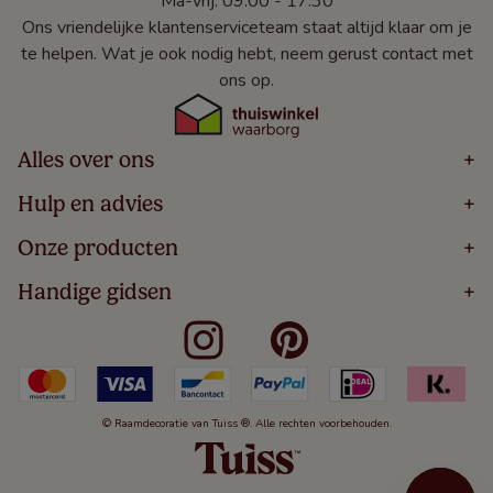
Ma-vrij: 09:00 - 17:30
Ons vriendelijke klantenserviceteam staat altijd klaar om je
te helpen. Wat je ook nodig hebt, neem gerust contact met
ons op.
Alles over ons
+
Home
Hulp en advies
+
Over
Volg Je Bestelling
Onze producten
+
Bestellen
Levering
Blog
Houten Jaloezieën
Handige gidsen
+
5 Jaar Garantie
Winacties
Rolgordijnen
Algemene Voorwaarden
Contact
Meten Voor Raamdecoratie
Vouwgordijnen
Privacy Beleid
Veelgestelde Vragen
Badkamer Raamdecoratie
Verticale Jaloezieën
Kindveiligheid
Slaapkamer Raamdecoratie
Duo Rolgordijnen
Cookies
Keuken Raamdecoratie
Duo Plisségordijnen
Herroepingsrecht
© Raamdecoratie van Tuiss ®. Alle rechten voorbehouden.
De Jaloezieën Gids
Aluminium Jaloezieën
Jaloezieënwoordenboek
Gordijnen
Smartview