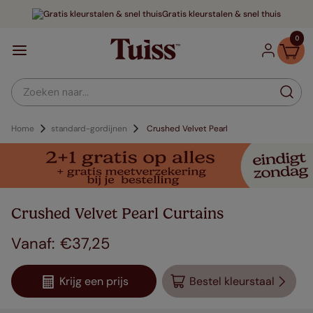
Gratis kleurstalen & snel thuis
0
Zoeken naar...
Home
standard-gordijnen
Crushed Velvet Pearl
Crushed Velvet Pearl Curtains
€
37
,
25
Krijg een prijs
Bestel kleurstaal