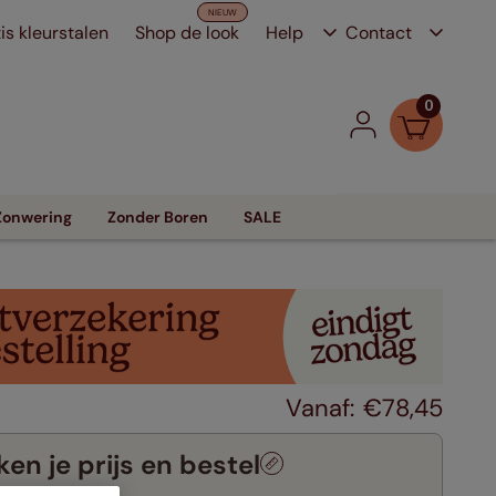
is kleurstalen
Shop de look
Help
Contact
0
Zonwering
Zonder Boren
SALE
€
78
,
45
en je prijs en bestel