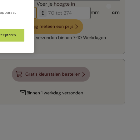
breedte in
Voer je
hoogte in
mm
cm
 apparaat
Krijg meteen een prijs
ccepteren
Snelle levering:
verzonden binnen
7-10 Werkdagen
Gratis kleurstalen bestellen
Binnen 1 werkdag verzonden