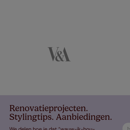
Renovatieprojecten.
Stylingtips. Aanbiedingen.
We delen hoe je dat “wauw-ik-hou-