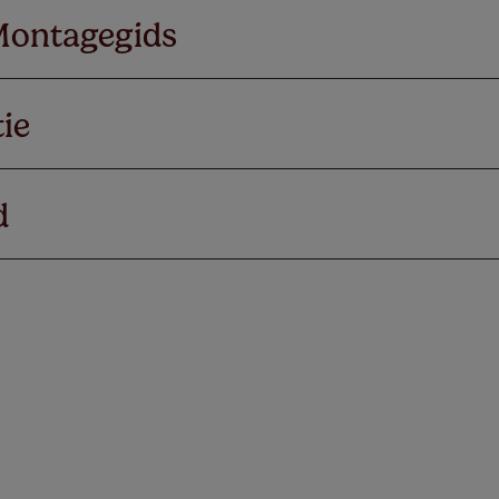
Montagegids
ie
d