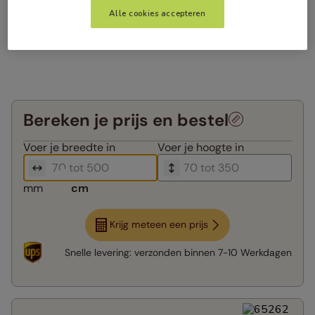
Alle cookies accepteren
Bereken je prijs en bestel
Voer je
breedte in
Voer je
hoogte in
mm
cm
Krijg meteen een prijs
Snelle levering:
verzonden binnen
7-10 Werkdagen