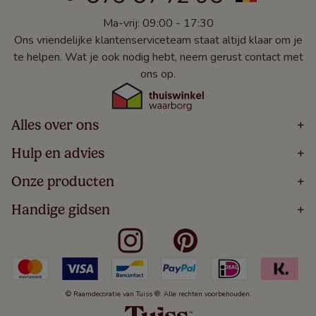
Ma-vrij: 09:00 - 17:30
Ons vriendelijke klantenserviceteam staat altijd klaar om je
te helpen. Wat je ook nodig hebt, neem gerust contact met
ons op.
Alles over ons
+
Home
Hulp en advies
+
Over
Volg Je Bestelling
Onze producten
+
Bestellen
Levering
Blog
Houten Jaloezieën
Handige gidsen
+
5 Jaar Garantie
Winacties
Rolgordijnen
Algemene Voorwaarden
Contact
Meten Voor Raamdecoratie
Vouwgordijnen
Privacy Beleid
Veelgestelde Vragen
Badkamer Raamdecoratie
Verticale Jaloezieën
Kindveiligheid
Slaapkamer Raamdecoratie
Duo Rolgordijnen
Cookies
Keuken Raamdecoratie
Duo Plisségordijnen
Herroepingsrecht
© Raamdecoratie van Tuiss ®. Alle rechten voorbehouden.
De Jaloezieën Gids
Aluminium Jaloezieën