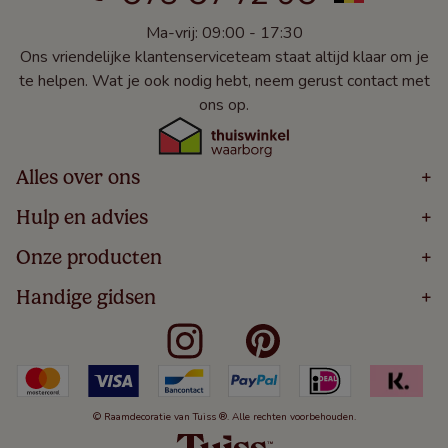
Ma-vrij: 09:00 - 17:30
Ons vriendelijke klantenserviceteam staat altijd klaar om je
te helpen. Wat je ook nodig hebt, neem gerust contact met
ons op.
Alles over ons
+
Home
Hulp en advies
+
Over
Volg Je Bestelling
Onze producten
+
Bestellen
Levering
Blog
Houten Jaloezieën
Handige gidsen
+
5 Jaar Garantie
Winacties
Rolgordijnen
Algemene Voorwaarden
Contact
Meten Voor Raamdecoratie
Vouwgordijnen
Privacy Beleid
Veelgestelde Vragen
Badkamer Raamdecoratie
Verticale Jaloezieën
Kindveiligheid
Slaapkamer Raamdecoratie
Duo Rolgordijnen
Cookies
Keuken Raamdecoratie
Duo Plisségordijnen
Herroepingsrecht
© Raamdecoratie van Tuiss ®. Alle rechten voorbehouden.
De Jaloezieën Gids
Aluminium Jaloezieën