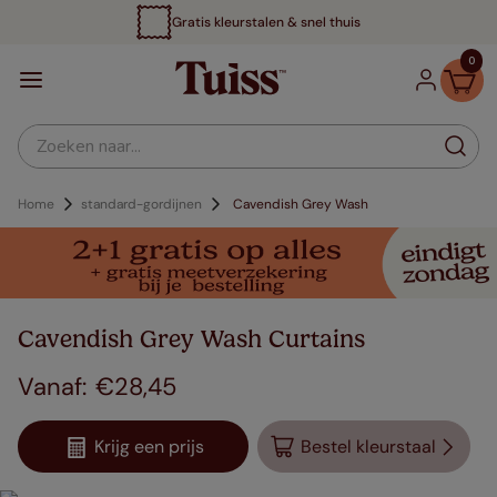
Gratis kleurstalen & snel thuis
0
Zoeken naar...
Home
standard-gordijnen
Cavendish Grey Wash
Cavendish Grey Wash Curtains
€
28
,
45
Krijg een prijs
Bestel kleurstaal