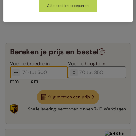
Alle cookies accepteren
Bereken je prijs en bestel
Voer je
breedte in
Voer je
hoogte in
mm
cm
Krijg meteen een prijs
Snelle levering:
verzonden binnen
7-10 Werkdagen