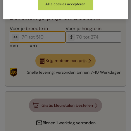
Alle cookies accepteren
Bereken je prijs en bestel
Voer je
breedte in
Voer je
hoogte in
mm
cm
Krijg meteen een prijs
Snelle levering:
verzonden binnen
7-10 Werkdagen
Gratis kleurstalen bestellen
Binnen 1 werkdag verzonden