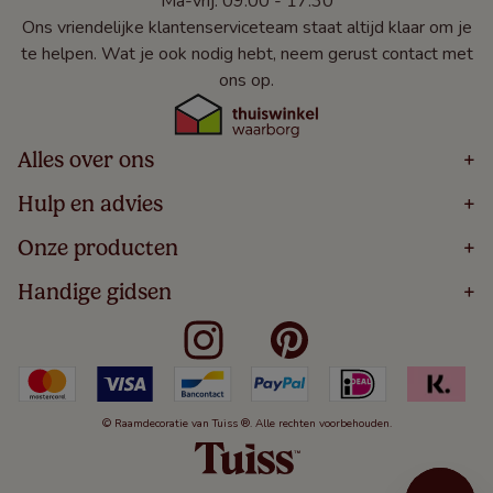
Ma-vrij: 09:00 - 17:30
Ons vriendelijke klantenserviceteam staat altijd klaar om je
te helpen. Wat je ook nodig hebt, neem gerust contact met
ons op.
Alles over ons
+
Home
Hulp en advies
+
Over
Volg Je Bestelling
Onze producten
+
Bestellen
Levering
Blog
Houten Jaloezieën
Handige gidsen
+
5 Jaar Garantie
Winacties
Rolgordijnen
Algemene Voorwaarden
Contact
Meten Voor Raamdecoratie
Vouwgordijnen
Privacy Beleid
Veelgestelde Vragen
Badkamer Raamdecoratie
Verticale Jaloezieën
Kindveiligheid
Slaapkamer Raamdecoratie
Duo Rolgordijnen
Cookies
Keuken Raamdecoratie
Duo Plisségordijnen
Herroepingsrecht
© Raamdecoratie van Tuiss ®. Alle rechten voorbehouden.
De Jaloezieën Gids
Aluminium Jaloezieën
Jaloezieënwoordenboek
Gordijnen
Smartview