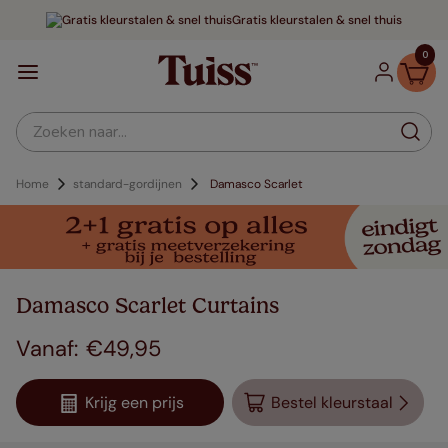
Gratis kleurstalen & snel thuis
0
Zoeken naar...
Home
standard-gordijnen
Damasco Scarlet
Damasco Scarlet Curtains
€
49
,
95
Krijg een prijs
Bestel kleurstaal