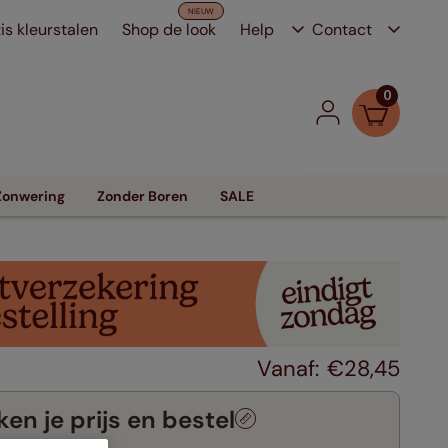
is kleurstalen
Shop de look
Help
Contact
0
Zonwering
Zonder Boren
SALE
€
28
,
45
en je prijs en bestel