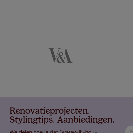
Renovatieprojecten.
Stylingtips. Aanbiedingen.
We delen hoe je dat “wauw-ik-hou-