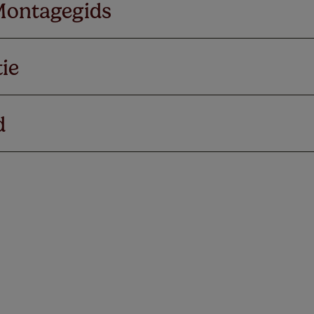
Montagegids
ie
d