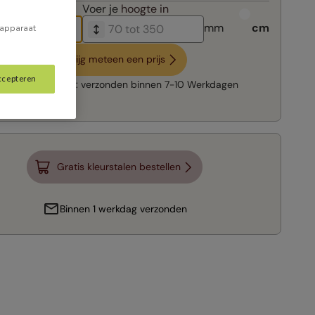
breedte in
Voer je
hoogte in
mm
cm
 apparaat
Krijg meteen een prijs
ccepteren
Snelle levering:
verzonden binnen
7-10 Werkdagen
Gratis kleurstalen bestellen
Binnen 1 werkdag verzonden