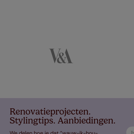
Renovatieprojecten.
Stylingtips. Aanbiedingen.
We delen hoe je dat “wauw-ik-hou-