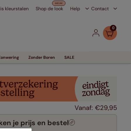
is kleurstalen
Shop de look
Help
Contact
0
Zonwering
Zonder Boren
SALE
€
29
,
95
en je prijs en bestel