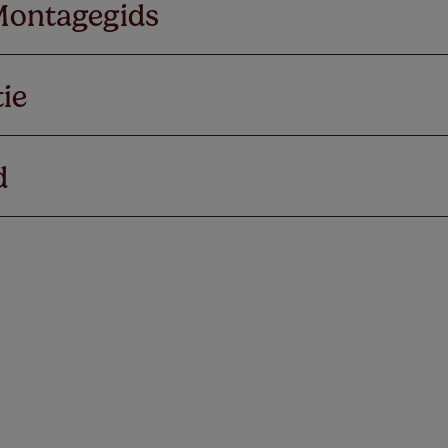
Montagegids
ie
d