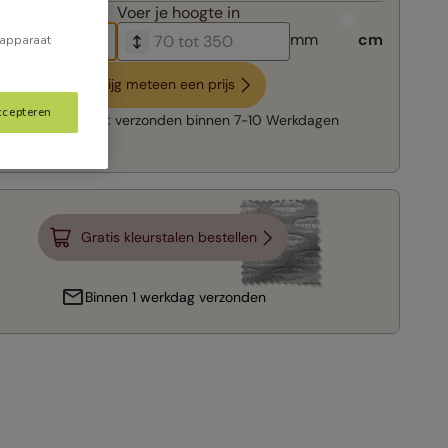
breedte in
Voer je
hoogte in
mm
cm
 apparaat
Krijg meteen een prijs
ccepteren
Snelle levering:
verzonden binnen
7-10 Werkdagen
Gratis kleurstalen bestellen
Binnen 1 werkdag verzonden