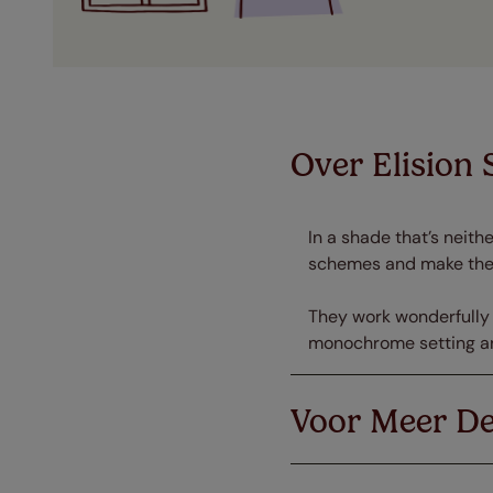
Over Elision 
In a shade that’s neith
schemes and make them 
They work wonderfully 
monochrome setting and
Voor Meer De