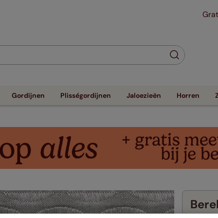
Grat
Gordijnen
Plisségordijnen
Jaloezieën
Horren
Berek