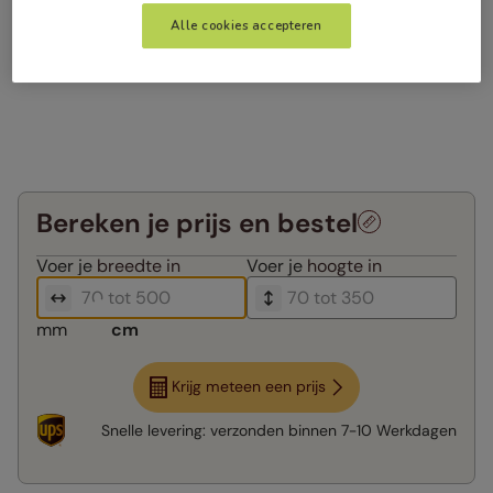
Alle cookies accepteren
Bereken je prijs en bestel
Voer je
breedte in
Voer je
hoogte in
mm
cm
Krijg meteen een prijs
Snelle levering:
verzonden binnen
7-10 Werkdagen