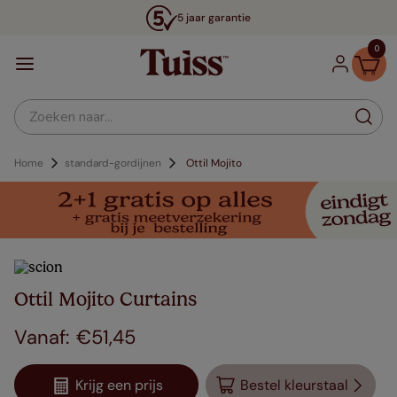
5 jaar garantie
0
Zoeken naar...
Home
standard-gordijnen
Ottil Mojito
Ottil Mojito Curtains
€
51
,
45
Krijg een prijs
Bestel kleurstaal