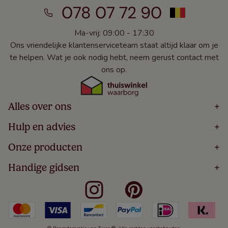
078 07 72 90
Ma-vrij: 09:00 - 17:30
Ons vriendelijke klantenserviceteam staat altijd klaar om je
te helpen. Wat je ook nodig hebt, neem gerust contact met
ons op.
Alles over ons
+
Home
Hulp en advies
+
Over
Volg Je Bestelling
Onze producten
+
Bestellen
Levering
Blog
Houten Jaloezieën
Handige gidsen
+
5 Jaar Garantie
Winacties
Rolgordijnen
Algemene Voorwaarden
Contact
Meten Voor Raamdecoratie
Vouwgordijnen
Privacy Beleid
Veelgestelde Vragen
Badkamer Raamdecoratie
Verticale Jaloezieën
Kindveiligheid
Slaapkamer Raamdecoratie
Duo Rolgordijnen
Cookies
Keuken Raamdecoratie
Duo Plisségordijnen