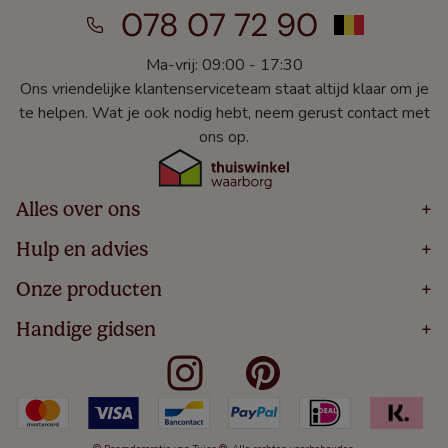
078 07 72 90
Ma-vrij: 09:00 - 17:30
Ons vriendelijke klantenserviceteam staat altijd klaar om je
te helpen. Wat je ook nodig hebt, neem gerust contact met
ons op.
Alles over ons
+
Home
Hulp en advies
+
Over
Volg Je Bestelling
Onze producten
+
Bestellen
Levering
Blog
Houten Jaloezieën
Handige gidsen
+
5 Jaar Garantie
Winacties
Rolgordijnen
Algemene Voorwaarden
Contact
Meten Voor Raamdecoratie
Vouwgordijnen
Privacy Beleid
Veelgestelde Vragen
Badkamer Raamdecoratie
Verticale Jaloezieën
Kindveiligheid
Slaapkamer Raamdecoratie
Duo Rolgordijnen
Cookies
Keuken Raamdecoratie
Duo Plisségordijnen