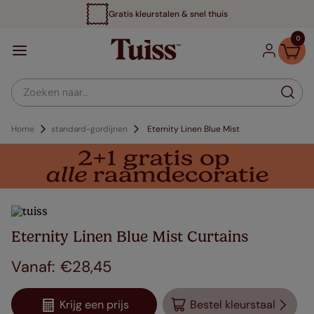
Gratis kleurstalen & snel thuis
0
Zoeken naar...
Home
standard-gordijnen
Eternity Linen Blue Mist
Eternity Linen Blue Mist Curtains
€
28
,
45
Krijg een prijs
Bestel kleurstaal