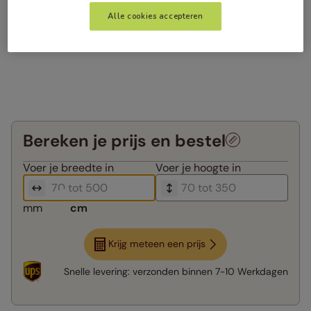
Alle cookies accepteren
Bereken je prijs en bestel
Voer je
breedte in
Voer je
hoogte in
mm
cm
Krijg meteen een prijs
Snelle levering:
verzonden binnen
7-10 Werkdagen