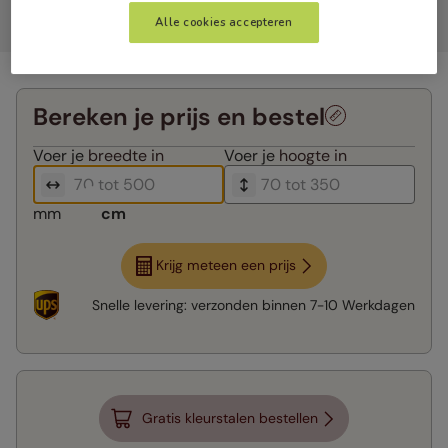
Alle cookies accepteren
Bereken je prijs en bestel
Voer je
breedte in
Voer je
hoogte in
mm
cm
Krijg meteen een prijs
Snelle levering:
verzonden binnen
7-10 Werkdagen
Gratis kleurstalen bestellen