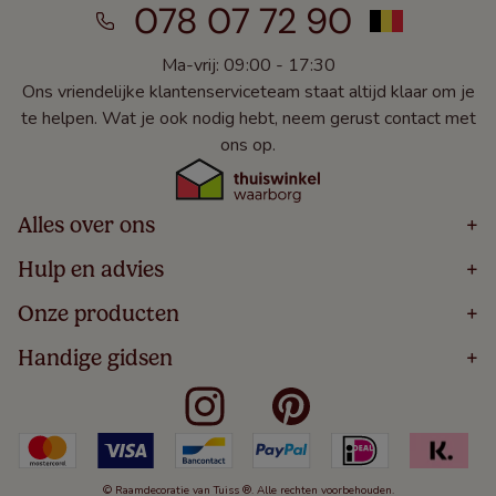
078 07 72 90
Ma-vrij: 09:00 - 17:30
Ons vriendelijke klantenserviceteam staat altijd klaar om je
te helpen. Wat je ook nodig hebt, neem gerust contact met
ons op.
Alles over ons
+
Home
Hulp en advies
+
Over
Volg Je Bestelling
Onze producten
+
Bestellen
Levering
Blog
Houten Jaloezieën
Handige gidsen
+
5 Jaar Garantie
Winacties
Rolgordijnen
Algemene Voorwaarden
Contact
Meten Voor Raamdecoratie
Vouwgordijnen
Privacy Beleid
Veelgestelde Vragen
Badkamer Raamdecoratie
Verticale Jaloezieën
Kindveiligheid
Slaapkamer Raamdecoratie
Duo Rolgordijnen
Cookies
Keuken Raamdecoratie
Duo Plisségordijnen
Herroepingsrecht
© Raamdecoratie van Tuiss ®. Alle rechten voorbehouden.