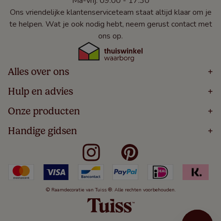
Ma-vrij: 09:00 - 17:30
Ons vriendelijke klantenserviceteam staat altijd klaar om je
te helpen. Wat je ook nodig hebt, neem gerust contact met
ons op.
Alles over ons
+
Home
Hulp en advies
+
Over
Volg Je Bestelling
Onze producten
+
Bestellen
Levering
Blog
Houten Jaloezieën
Handige gidsen
+
5 Jaar Garantie
Winacties
Rolgordijnen
Algemene Voorwaarden
Contact
Meten Voor Raamdecoratie
Vouwgordijnen
Privacy Beleid
Veelgestelde Vragen
Badkamer Raamdecoratie
Verticale Jaloezieën
Kindveiligheid
Slaapkamer Raamdecoratie
Duo Rolgordijnen
Cookies
Keuken Raamdecoratie
Duo Plisségordijnen
Herroepingsrecht
© Raamdecoratie van Tuiss ®. Alle rechten voorbehouden.
De Jaloezieën Gids
Aluminium Jaloezieën
Jaloezieënwoordenboek
Gordijnen
Smartview