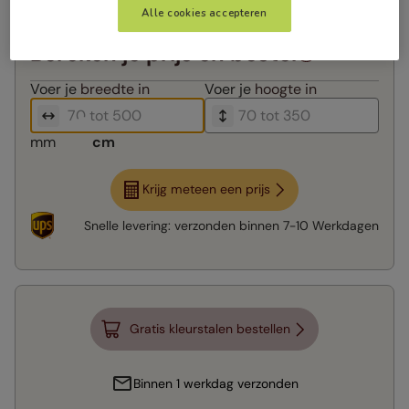
Alle cookies accepteren
Bereken je prijs en bestel
Voer je
breedte in
Voer je
hoogte in
mm
cm
Krijg meteen een prijs
Snelle levering:
verzonden binnen
7-10 Werkdagen
Gratis kleurstalen bestellen
Binnen 1 werkdag verzonden