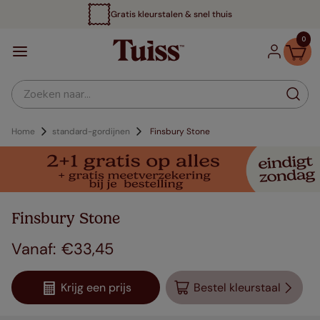
Gratis kleurstalen & snel thuis
0
Zoeken naar...
Home
standard-gordijnen
Finsbury Stone
Finsbury Stone
€
33
,
45
Krijg een prijs
Bestel kleurstaal