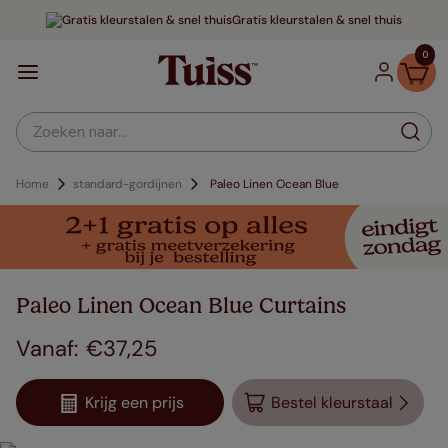
Gratis kleurstalen & snel thuis
0
Zoeken naar...
Home
standard-gordijnen
Paleo Linen Ocean Blue
Paleo Linen Ocean Blue Curtains
€
37
,
25
Krijg een prijs
Bestel kleurstaal