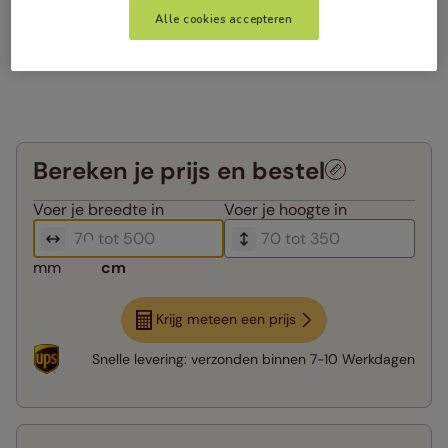
Alle cookies accepteren
Bereken je prijs en bestel
Voer je
breedte in
Voer je
hoogte in
mm
cm
Krijg meteen een prijs
Snelle levering:
verzonden binnen
7-10 Werkdagen