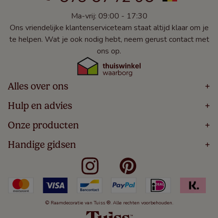
Ma-vrij: 09:00 - 17:30
Ons vriendelijke klantenserviceteam staat altijd klaar om je
te helpen. Wat je ook nodig hebt, neem gerust contact met
ons op.
Alles over ons
+
Home
Hulp en advies
+
Over
Volg Je Bestelling
Onze producten
+
Bestellen
Levering
Blog
Houten Jaloezieën
Handige gidsen
+
5 Jaar Garantie
Winacties
Rolgordijnen
Algemene Voorwaarden
Contact
Meten Voor Raamdecoratie
Vouwgordijnen
Privacy Beleid
Veelgestelde Vragen
Badkamer Raamdecoratie
Verticale Jaloezieën
Kindveiligheid
Slaapkamer Raamdecoratie
Duo Rolgordijnen
Cookies
Keuken Raamdecoratie
Duo Plisségordijnen
Herroepingsrecht
© Raamdecoratie van Tuiss ®. Alle rechten voorbehouden.
De Jaloezieën Gids
Aluminium Jaloezieën