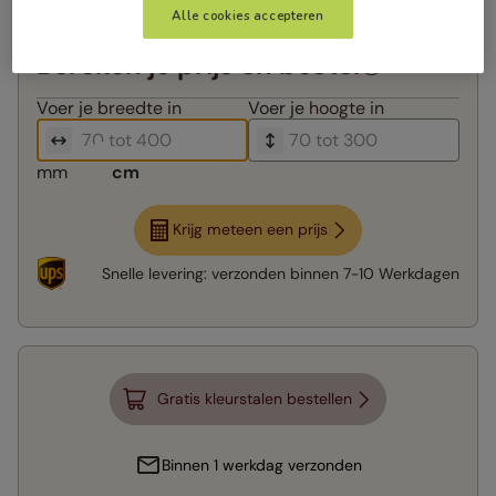
Alle cookies accepteren
Bereken je prijs en bestel
Voer je
breedte in
Voer je
hoogte in
mm
cm
Krijg meteen een prijs
Snelle levering:
verzonden binnen
7-10 Werkdagen
Gratis kleurstalen bestellen
Binnen 1 werkdag verzonden