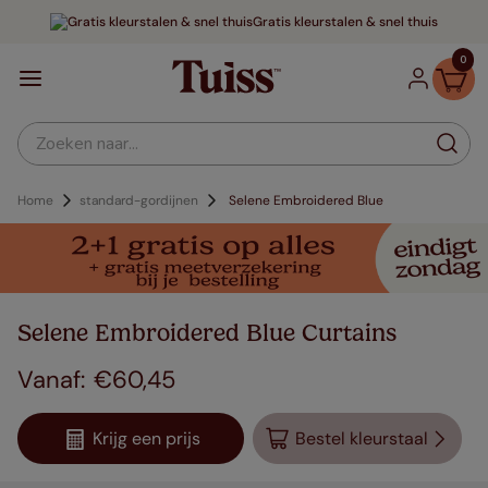
Gratis kleurstalen & snel thuis
0
Zoeken naar...
Home
standard-gordijnen
Selene Embroidered Blue
Selene Embroidered Blue Curtains
€
60
,
45
Krijg een prijs
Bestel kleurstaal