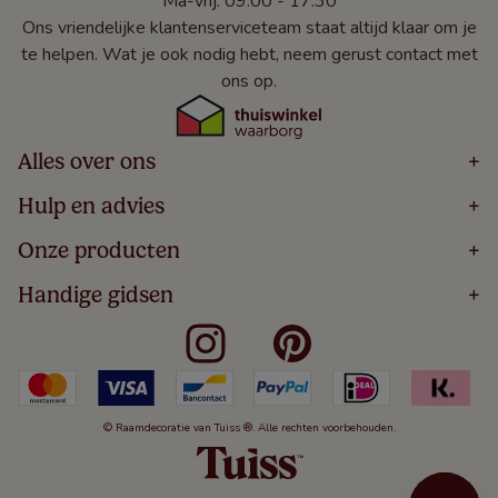
Ma-vrij: 09:00 - 17:30
Ons vriendelijke klantenserviceteam staat altijd klaar om je
te helpen. Wat je ook nodig hebt, neem gerust contact met
ons op.
Alles over ons
+
Home
Hulp en advies
+
Over
Volg Je Bestelling
Onze producten
+
Bestellen
Levering
Blog
Houten Jaloezieën
Handige gidsen
+
5 Jaar Garantie
Winacties
Rolgordijnen
Algemene Voorwaarden
Contact
Meten Voor Raamdecoratie
Vouwgordijnen
Privacy Beleid
Veelgestelde Vragen
Badkamer Raamdecoratie
Verticale Jaloezieën
Kindveiligheid
Slaapkamer Raamdecoratie
Duo Rolgordijnen
Cookies
Keuken Raamdecoratie
Duo Plisségordijnen
Herroepingsrecht
© Raamdecoratie van Tuiss ®. Alle rechten voorbehouden.
De Jaloezieën Gids
Aluminium Jaloezieën
Jaloezieënwoordenboek
Gordijnen
Smartview