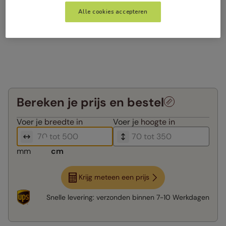
Alle cookies accepteren
Bereken je prijs en bestel
Voer je
breedte in
Voer je
hoogte in
mm
cm
Krijg meteen een prijs
Snelle levering:
verzonden binnen
7-10 Werkdagen