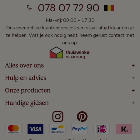
078 07 72 90
Ma-vrij: 09:00 - 17:30
Ons vriendelijke klantenserviceteam staat altijd klaar om je
te helpen. Wat je ook nodig hebt, neem gerust contact met
ons op.
Alles over ons
+
Home
Hulp en advies
+
Over
Volg Je Bestelling
Onze producten
+
Bestellen
Levering
Blog
Houten Jaloezieën
Handige gidsen
+
5 Jaar Garantie
Winacties
Rolgordijnen
Algemene Voorwaarden
Contact
Meten Voor Raamdecoratie
Vouwgordijnen
Privacy Beleid
Veelgestelde Vragen
Badkamer Raamdecoratie
Verticale Jaloezieën
Kindveiligheid
Slaapkamer Raamdecoratie
Duo Rolgordijnen
Cookies
Keuken Raamdecoratie
Duo Plisségordijnen