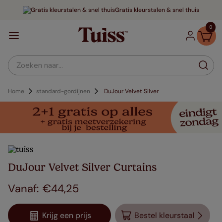
Gratis kleurstalen & snel thuis
0
Zoeken naar...
Home
standard-gordijnen
DuJour Velvet Silver
DuJour Velvet Silver Curtains
€
44
,
25
Krijg een prijs
Bestel kleurstaal