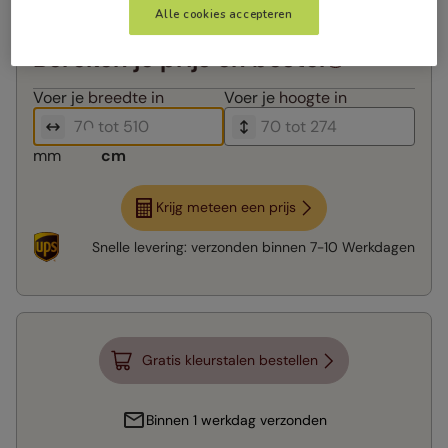
Alle cookies accepteren
Bereken je prijs en bestel
Voer je
breedte in
Voer je
hoogte in
mm
cm
Krijg meteen een prijs
Snelle levering:
verzonden binnen
7-10 Werkdagen
Gratis kleurstalen bestellen
Binnen 1 werkdag verzonden