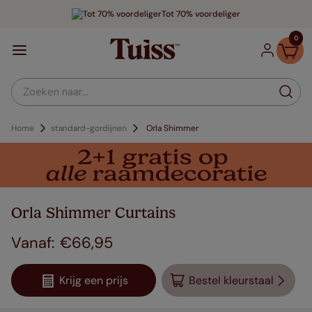
Tot 70% voordeliger
0
Zoeken naar...
Home
standard-gordijnen
Orla Shimmer
Orla Shimmer Curtains
€
66
,
95
Krijg een prijs
Bestel kleurstaal