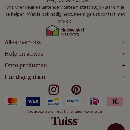
Ma-vrij: 09:00 - 17:30
Ons vriendelijke klantenserviceteam staat altijd klaar om je
te helpen. Wat je ook nodig hebt, neem gerust contact met
ons op.
Alles over ons
+
Home
Hulp en advies
+
Over
Volg Je Bestelling
Onze producten
+
Bestellen
Levering
Blog
Houten Jaloezieën
Handige gidsen
+
5 Jaar Garantie
Winacties
Rolgordijnen
Algemene Voorwaarden
Contact
Meten Voor Raamdecoratie
Vouwgordijnen
Privacy Beleid
Veelgestelde Vragen
Badkamer Raamdecoratie
Verticale Jaloezieën
Kindveiligheid
Slaapkamer Raamdecoratie
Duo Rolgordijnen
Cookies
Keuken Raamdecoratie
Duo Plisségordijnen
Herroepingsrecht
© Raamdecoratie van Tuiss ®. Alle rechten voorbehouden.
De Jaloezieën Gids
Aluminium Jaloezieën
Jaloezieënwoordenboek
Gordijnen
Smartview