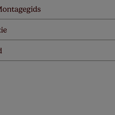
Montagegids
ie
d