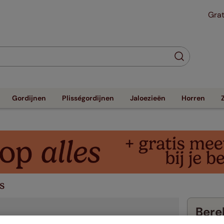
Grat
Gordijnen
Plisségordijnen
Jaloezieën
Horren
s
Berek