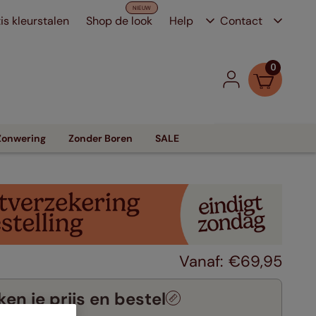
is kleurstalen
Shop de look
Help
Contact
0
Zonwering
Zonder Boren
SALE
€
69
,
95
en je prijs en bestel