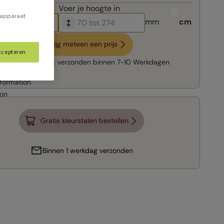
breedte in
Voer je
hoogte in
 apparaat
mm
cm
Krijg meteen een prijs
ccepteren
Snelle levering:
verzonden binnen
7-10 Werkdagen
Gratis kleurstalen bestellen
Binnen 1 werkdag verzonden