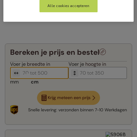
Alle cookies accepteren
Bereken je prijs en bestel
Voer je
breedte in
Voer je
hoogte in
mm
cm
Krijg meteen een prijs
Snelle levering:
verzonden binnen
7-10 Werkdagen