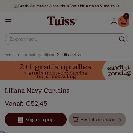
Gratis kleurstalen & snel thuis
0
Zoeken naar...
Home
standard-gordijnen
Liliana Navy
Liliana Navy Curtains
€
52
,
45
Krijg een prijs
Bestel kleurstaal