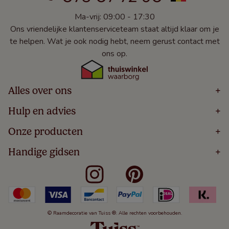
Ma-vrij: 09:00 - 17:30
Ons vriendelijke klantenserviceteam staat altijd klaar om je
te helpen. Wat je ook nodig hebt, neem gerust contact met
ons op.
Alles over ons
+
Home
Hulp en advies
+
Over
Volg Je Bestelling
Onze producten
+
Bestellen
Levering
Blog
Houten Jaloezieën
Handige gidsen
+
5 Jaar Garantie
Winacties
Rolgordijnen
Algemene Voorwaarden
Contact
Meten Voor Raamdecoratie
Vouwgordijnen
Privacy Beleid
Veelgestelde Vragen
Badkamer Raamdecoratie
Verticale Jaloezieën
Kindveiligheid
Slaapkamer Raamdecoratie
Duo Rolgordijnen
Cookies
Keuken Raamdecoratie
Duo Plisségordijnen
Herroepingsrecht
© Raamdecoratie van Tuiss ®. Alle rechten voorbehouden.
De Jaloezieën Gids
Aluminium Jaloezieën