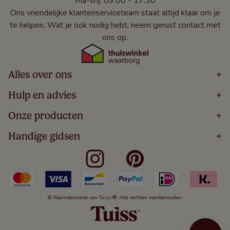
Ma-vrij: 09:00 - 17:30
Ons vriendelijke klantenserviceteam staat altijd klaar om je
te helpen. Wat je ook nodig hebt, neem gerust contact met
ons op.
Alles over ons
+
Home
Hulp en advies
+
Over
Volg Je Bestelling
Onze producten
+
Bestellen
Levering
Blog
Houten Jaloezieën
Handige gidsen
+
5 Jaar Garantie
Winacties
Rolgordijnen
Algemene Voorwaarden
Contact
Meten Voor Raamdecoratie
Vouwgordijnen
Privacy Beleid
Veelgestelde Vragen
Badkamer Raamdecoratie
Verticale Jaloezieën
Kindveiligheid
Slaapkamer Raamdecoratie
Duo Rolgordijnen
Cookies
Keuken Raamdecoratie
Duo Plisségordijnen
Herroepingsrecht
© Raamdecoratie van Tuiss ®. Alle rechten voorbehouden.
De Jaloezieën Gids
Aluminium Jaloezieën
Jaloezieënwoordenboek
Gordijnen
Smartview