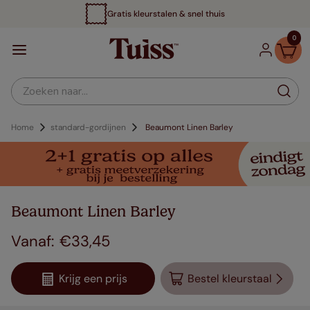
Gratis kleurstalen & snel thuis
0
Zoeken naar...
Home
standard-gordijnen
Beaumont Linen Barley
Beaumont Linen Barley
€
33
,
45
Krijg een prijs
Bestel kleurstaal