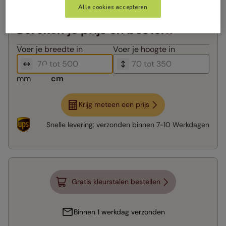
Alle cookies accepteren
Bereken je prijs en bestel
Voer je
breedte in
Voer je
hoogte in
mm
cm
Krijg meteen een prijs
Snelle levering:
verzonden binnen
7-10 Werkdagen
Gratis kleurstalen bestellen
Binnen 1 werkdag verzonden