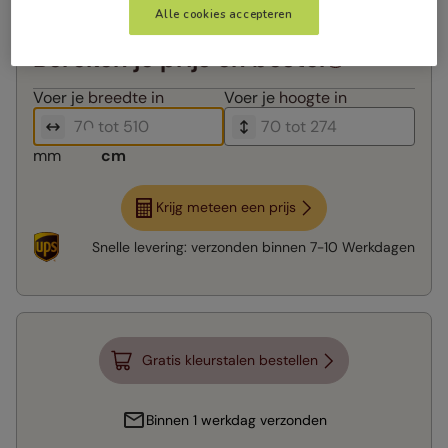
Alle cookies accepteren
Bereken je prijs en bestel
Voer je
breedte in
Voer je
hoogte in
mm
cm
Krijg meteen een prijs
Snelle levering:
verzonden binnen
7-10 Werkdagen
Gratis kleurstalen bestellen
Binnen 1 werkdag verzonden