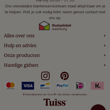
Ma-vrij: 09:00 - 17:30
Ons vriendelijke klantenserviceteam staat altijd klaar om je
te helpen. Wat je ook nodig hebt, neem gerust contact met
ons op.
Alles over ons
+
Home
Hulp en advies
+
Over
Volg Je Bestelling
Onze producten
+
Bestellen
Levering
Blog
Houten Jaloezieën
Handige gidsen
+
5 Jaar Garantie
Winacties
Rolgordijnen
Algemene Voorwaarden
Contact
Meten Voor Raamdecoratie
Vouwgordijnen
Privacy Beleid
Veelgestelde Vragen
Badkamer Raamdecoratie
Verticale Jaloezieën
Kindveiligheid
Slaapkamer Raamdecoratie
Duo Rolgordijnen
Cookies
Keuken Raamdecoratie
Duo Plisségordijnen
Herroepingsrecht
© Raamdecoratie van Tuiss ®. Alle rechten voorbehouden.
De Jaloezieën Gids
Aluminium Jaloezieën
Jaloezieënwoordenboek
Gordijnen
Smartview