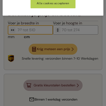
Alle cookies accepteren
Bereken je prijs en bestel
Voer je
breedte in
Voer je
hoogte in
mm
cm
Krijg meteen een prijs
Snelle levering:
verzonden binnen
7-10 Werkdagen
Gratis kleurstalen bestellen
Binnen 1 werkdag verzonden