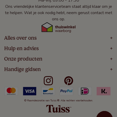
Ma-vrij: 09:00 - 17:30
Ons vriendelijke klantenserviceteam staat altijd klaar om je
te helpen. Wat je ook nodig hebt, neem gerust contact met
ons op.
Alles over ons
+
Home
Hulp en advies
+
Over
Volg Je Bestelling
Onze producten
+
Bestellen
Levering
Blog
Houten Jaloezieën
Handige gidsen
+
5 Jaar Garantie
Winacties
Rolgordijnen
Algemene Voorwaarden
Contact
Meten Voor Raamdecoratie
Vouwgordijnen
Privacy Beleid
Veelgestelde Vragen
Badkamer Raamdecoratie
Verticale Jaloezieën
Kindveiligheid
Slaapkamer Raamdecoratie
Duo Rolgordijnen
Cookies
Keuken Raamdecoratie
Duo Plisségordijnen
Herroepingsrecht
© Raamdecoratie van Tuiss ®. Alle rechten voorbehouden.
De Jaloezieën Gids
Aluminium Jaloezieën
Jaloezieënwoordenboek
Gordijnen
Smartview