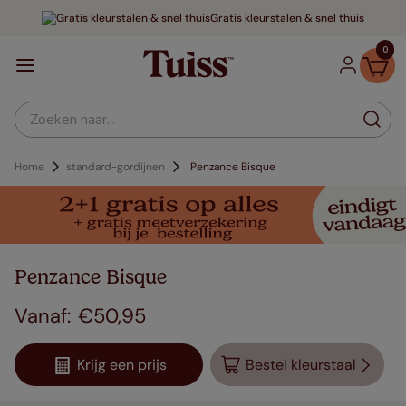
Gratis kleurstalen & snel thuis
0
Zoeken naar...
Home
standard-gordijnen
Penzance Bisque
Penzance Bisque
€
50
,
95
Krijg een prijs
Bestel kleurstaal