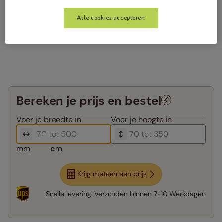
Alle cookies accepteren
Bereken je prijs en bestel
Voer je
breedte in
Voer je
hoogte in
mm
cm
Krijg meteen een prijs
Snelle levering:
verzonden binnen
7-10 Werkdagen