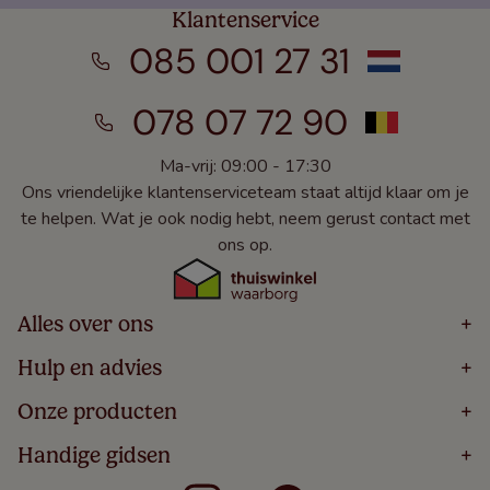
Klantenservice
085 001 27 31
078 07 72 90
Ma-vrij: 09:00 - 17:30
Ons vriendelijke klantenserviceteam staat altijd klaar om je
te helpen. Wat je ook nodig hebt, neem gerust contact met
ons op.
Alles over ons
+
Home
Hulp en advies
+
Over
Volg Je Bestelling
Onze producten
+
Bestellen
Levering
Blog
Houten Jaloezieën
Handige gidsen
+
5 Jaar Garantie
Winacties
Rolgordijnen
Algemene Voorwaarden